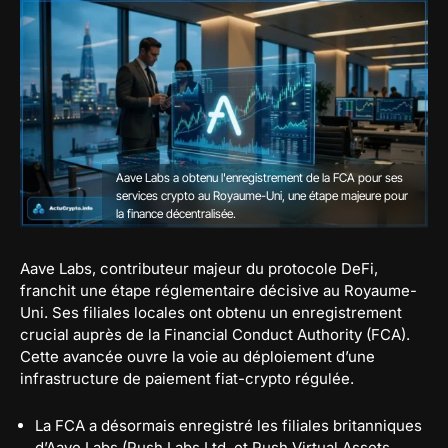
Aave Labs a obtenu l'enregistrement de la FCA pour ses
services crypto au Royaume-Uni, une étape majeure pour
la finance décentralisée.
Aave Labs, contributeur majeur du protocole DeFi,
franchit une étape réglementaire décisive au Royaume-
Uni. Ses filiales locales ont obtenu un enregistrement
crucial auprès de la Financial Conduct Authority (FCA).
Cette avancée ouvre la voie au déploiement d’une
infrastructure de paiement fiat-crypto régulée.
La FCA a désormais enregistré les filiales britanniques
d’Aave Labs (Push Labs Ltd. et Push Virtual Assets