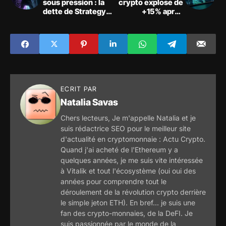
sous pression : la
crypto explose de
dette de Strategy
+15% après
face au recul du
l'annonce DTCC, le
Bitcoin
cours peut-il tenir
?
ECRIT PAR
Natalia Savas
Chers lecteurs, Je m'appelle Natalia et je
suis rédactrice SEO pour le meilleur site
d'actualité en cryptomonnaie : Actu Crypto.
Quand j'ai acheté de l'Ethereum y a
quelques années, je me suis vite intéressée
à Vitalik et tout l'écosystème (oui oui des
années pour comprendre tout le
déroulement de la révolution crypto derrière
le simple jeton ETH). En bref... je suis une
fan des crypto-monnaies, de la DeFI. Je
suis passionnée par le monde de la