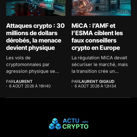
Attaques crypto : 30
MiCA : l’AMF et
millions de dollars
l’ESMA ciblent les
dérobés, la menace
faux conseillers
devient physique
crypto en Europe
Les vols de
La régulation MiCA devait
cryptomonnaies par
sécuriser le marché, mais
agression physique se
la transition crée un...
multiplient. La France est...
PAR
LAURENT
PAR
LAURENT GIGAUD
6 AOÛT 2026 À 16H40
6 AOÛT 2026 À 12H34