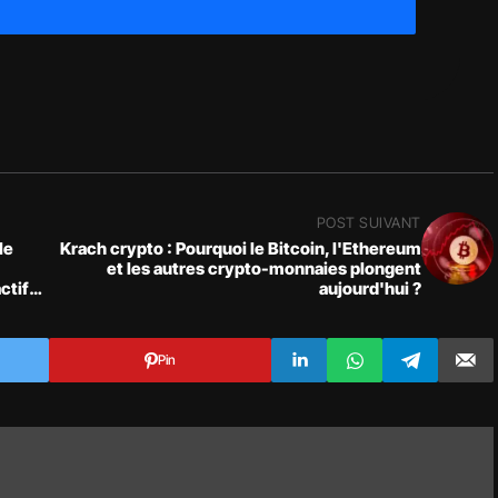
POST SUIVANT
le
Krach crypto : Pourquoi le Bitcoin, l'Ethereum
et les autres crypto-monnaies plongent
ctifs
aujourd'hui ?
Pin