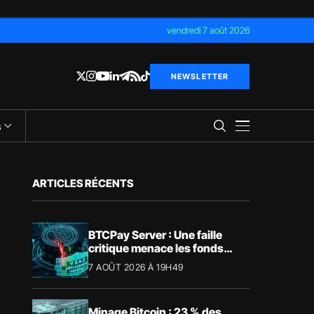
vendredi 7 août 2026
NEWSLETTER
s
ARTICLES RÉCENTS
BTCPay Server : Une faille
critique menace les fonds
Bitcoin
7 AOÛT 2026 À 19H49
Minage Bitcoin : 23 % des