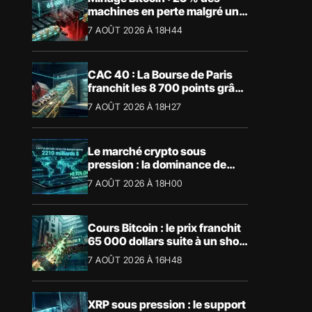
machines en perte malgré un
BTC à 65 000 $
7 AOÛT 2026 À 18H44
CAC 40 : La Bourse de Paris
franchit les 8 700 points grâce
à la tech
7 AOÛT 2026 À 18H27
Le marché crypto sous
pression : la dominance de
Bitcoin aspire la liquidité
7 AOÛT 2026 À 18H00
Cours Bitcoin : le prix franchit
65 000 dollars suite à un short
squeeze massif
7 AOÛT 2026 À 16H48
XRP sous pression : le support