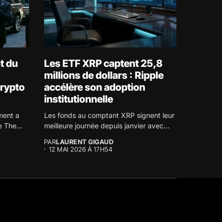
t du
Les ETF XRP captent 25,8
millions de dollars : Ripple
crypto
accélère son adoption
institutionnelle
ment a
Les fonds au comptant XRP signent leur
e The...
meilleure journée depuis janvier avec...
PAR
LAURENT GIGAUD
12 MAI 2026 À 17H54