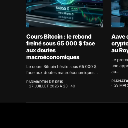
Cours Bitcoin : le rebond
Aave o
freiné sous 65 000 $ face
crypto
aux doutes
au Ro
macroéconomiques
Le proto
une appr
Le cours Bitcoin hésite sous 65 000 $
au...
face aux doutes macroéconomiques...
PAR
NATA
PAR
MARTIN DE REIS
29 MAI
27 JUILLET 2026 À 23H40