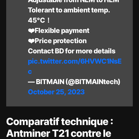
️Tolerant to ambient temp.
45°C！
❤️Flexible payment
❤️Price protection
Contact BD for more details
pic.twitter.com/6HVWC1NsE
c
— BITMAIN (@BITMAINtech)
October 25, 2023
Comparatif technique :
Antminer T21 contre le