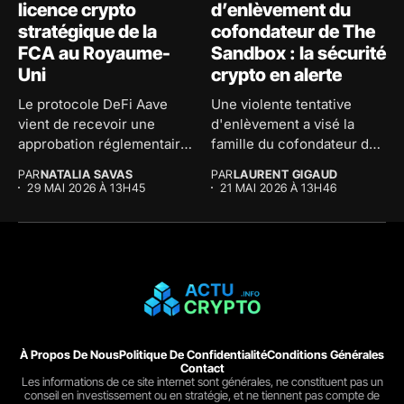
licence crypto
d’enlèvement du
stratégique de la
cofondateur de The
FCA au Royaume-
Sandbox : la sécurité
Uni
crypto en alerte
Le protocole DeFi Aave
Une violente tentative
vient de recevoir une
d'enlèvement a visé la
approbation réglementaire
famille du cofondateur de
majeure au...
The...
PAR
NATALIA SAVAS
PAR
LAURENT GIGAUD
29 MAI 2026 À 13H45
21 MAI 2026 À 13H46
À Propos De Nous
Politique De Confidentialité
Conditions Générales
Contact
Les informations de ce site internet sont générales, ne constituent pas un
conseil en investissement ou en stratégie, et ne tiennent pas compte de