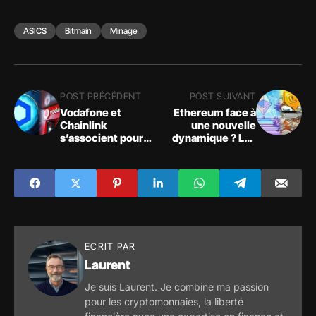
ASICS
Bitmain
Minage
POST PRÉCÉDENT
POST SUIVANT
Vodafone et
Ethereum face à
Chainlink
une nouvelle
s’associent pour
dynamique ? Les
révolutionner le
révélations de
commerce mondial
JPMorgan post-
The Merge.
ECRIT PAR
Laurent
Je suis Laurent. Je combine ma passion
pour les cryptomonnaies, la liberté