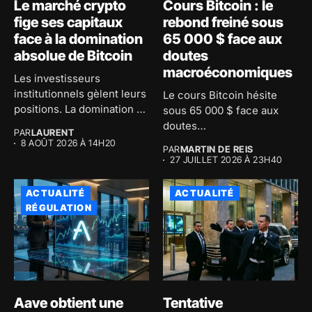
Le marché crypto
Cours Bitcoin : le
fige ses capitaux
rebond freiné sous
face à la domination
65 000 $ face aux
absolue de Bitcoin
doutes
macroéconomiques
Les investisseurs
institutionnels gèlent leurs
Le cours Bitcoin hésite
positions. La domination de
sous 65 000 $ face aux
Bitcoin atteint 59...
doutes
PAR
LAURENT
macroéconomiques...
8 AOÛT 2026 À 14H20
PAR
MARTIN DE REIS
27 JUILLET 2026 À 23H40
ACTUALITÉ
ACTUALITÉ
RÉGULATION
Aave obtient une
Tentative