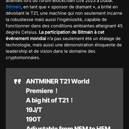
attentes lors du forum Blockchain Life 2023 à Dubaï.
Bitmain
, en tant que « sponsor de diamant », a brillé en
dévoilant le T21, une machine qui non seulement incarne
la robustesse mais aussi l’ingéniosité, capable de
fonctionner dans des conditions ambiantes atteignant 45
degrés Celsius.
La participation de Bitmain à cet
événement mondial
n’a pas seulement été un étalage de
technologie, mais aussi une démonstration éloquente de
leadership et de vision dans le domaine des
cryptomonnaies.
ANTMINER T21 World
Premiere！
A big hit of T21！
19J/T
190T
Adjustable from NEM to HEM