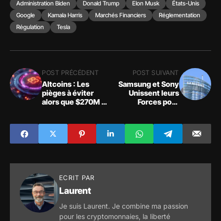
Administration Biden
Donald Trump
Elon Musk
États-Unis
Google
Kamala Harris
Marchés Financiers
Réglementation
Régulation
Tesla
POST PRÉCÉDENT
POST SUIVANT
Altcoins : Les
Samsung et Sony
pièges à éviter
Unissent leurs
alors que $270M de
Forces pour
jetons seront
Révolutionner la
déverrouillés
Blockchain avec
Soneium
ECRIT PAR
Laurent
Je suis Laurent. Je combine ma passion
pour les cryptomonnaies, la liberté