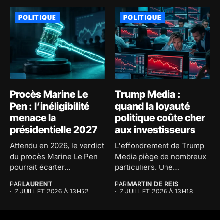
POLITIQUE
POLITIQUE
Procès Marine Le
Trump Media :
Pen : l’inéligibilité
quand la loyauté
menace la
politique coûte cher
présidentielle 2027
aux investisseurs
Attendu en 2026, le verdict
L'effondrement de Trump
du procès Marine Le Pen
Media piège de nombreux
pourrait écarter...
particuliers. Une
illustration frappante des...
PAR
LAURENT
PAR
MARTIN DE REIS
7 JUILLET 2026 À 13H52
7 JUILLET 2026 À 13H18