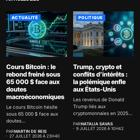
ACTUALITÉ
POLITIQUE
Cours Bitcoin : le
Trump, crypto et
rebond freiné sous
conflits d’intérêts :
65 000 $ face aux
la polémique enfle
doutes
aux États-Unis
macroéconomiques
Les revenus de Donald
Trump liés aux
Le cours Bitcoin hésite
cryptomonnaies en 2025
sous 65 000 $ face aux
ravivent le...
doutes
PAR
NATALIA SAVAS
macroéconomiques...
9 JUILLET 2026 À 10H42
PAR
MARTIN DE REIS
27 JUILLET 2026 À 23H40