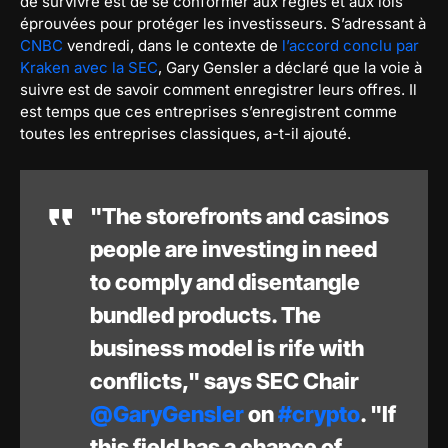
de survivre est de se conformer aux règles et aux lois
éprouvées pour protéger les investisseurs. S’adressant à
CNBC
vendredi, dans le contexte de
l’accord conclu par
Kraken avec la SEC
, Gary Gensler a déclaré que la voie à
suivre est de savoir comment enregistrer leurs offres. Il
est temps que ces entreprises s’enregistrent comme
toutes les entreprises classiques, a-t-il ajouté.
"The storefronts and casinos
people are investing in need
to comply and disentangle
bundled products. The
business model is rife with
conflicts," says SEC Chair
@GaryGensler
on
#crypto
. "If
this field has a chance of