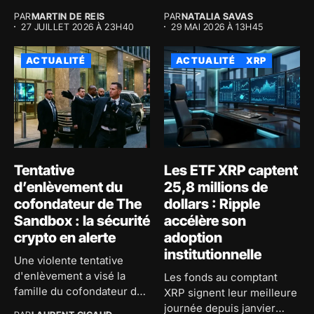
macroéconomiques...
majeure au...
PAR
MARTIN DE REIS
PAR
NATALIA SAVAS
27 JUILLET 2026 À 23H40
29 MAI 2026 À 13H45
ACTUALITÉ
ACTUALITÉ
XRP
Tentative
Les ETF XRP captent
d’enlèvement du
25,8 millions de
cofondateur de The
dollars : Ripple
Sandbox : la sécurité
accélère son
crypto en alerte
adoption
institutionnelle
Une violente tentative
d'enlèvement a visé la
Les fonds au comptant
famille du cofondateur de
XRP signent leur meilleure
The...
journée depuis janvier