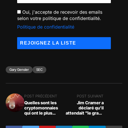
Oui, j'accepte de recevoir des emails
selon votre politique de confidentialité.
Politique de confidentialité
Gary Gensler
SEC
POST PRÉCÉDENT
POST SUIVANT
Quelles sont les
Jim Cramer a
cryptomonnaies
déclaré qu'il
qui ont le plus
attendait "le grand
souffert de
coup" dans le
l'effondrement du
secteur des