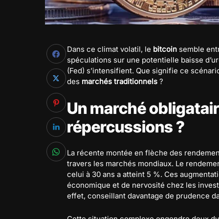
Dans ce climat volatil, le
bitcoin
semble entr
spéculations sur une potentielle baisse d’u
(Fed) s’intensifient. Que signifie ce scéna
des
marchés traditionnels
?
Un marché obligatair
répercussions ?
La récente montée en flèche des rendement
travers les marchés mondiaux. Le rendement
celui à 30 ans a atteint 5 %. Ces augmentati
économique et de nervosité chez les invest
effet, conseillant davantage de prudence d
Cette situation complexe engendre deux dyn