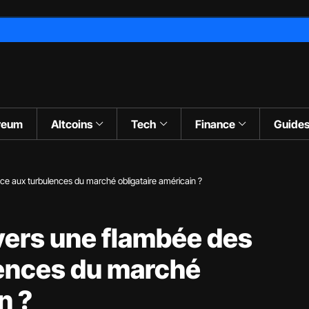
reum
Altcoins
Tech
Finance
Guide
 face aux turbulences du marché obligataire américain ?
: vers une flambée des
lences du marché
n ?