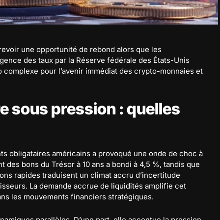
evoir une opportunité de rebond alors que les
rgence des taux par la Réserve fédérale des États-Unis
rio complexe pour l’avenir immédiat des crypto-monnaies et
e sous pression : quelles
s obligataires américains a provoqué une onde de choc à
 des bons du Trésor à 10 ans a bondi à 4,5 %, tandis que
ons rapides traduisent un climat accru d’incertitude
isseurs. La demande accrue de liquidités amplifie cet
ans les mouvements financiers stratégiques.
amiques parallèles. D’une part, elle accentue la pression