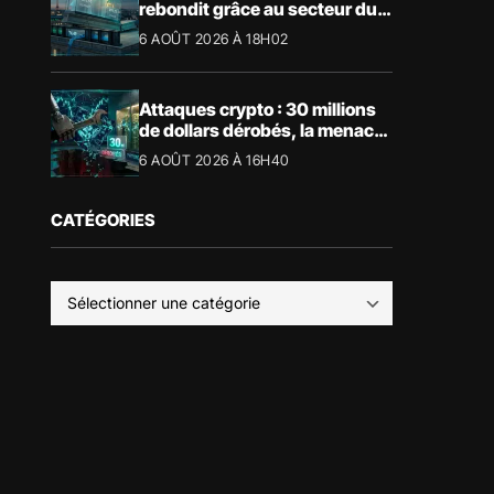
rebondit grâce au secteur du
luxe
6 AOÛT 2026 À 18H02
Attaques crypto : 30 millions
de dollars dérobés, la menace
devient physique
6 AOÛT 2026 À 16H40
CATÉGORIES