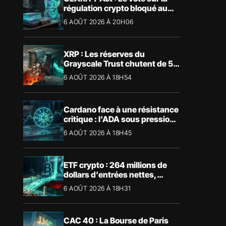
régulation crypto bloqué au
Sénat américain
6 AOÛT 2026 À 20H06
XRP : Les réserves du
Grayscale Trust chutent de 55
% suite aux rachats
6 AOÛT 2026 À 18H54
Cardano face à une résistance
critique : l’ADA sous pression
technique
6 AOÛT 2026 À 18H45
ETF crypto : 264 millions de
dollars d’entrées nettes,
Bitcoin et Ethereum dominent
6 AOÛT 2026 À 18H31
CAC 40 : La Bourse de Paris