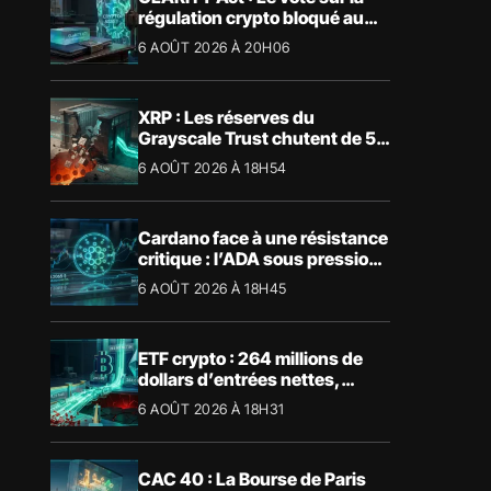
régulation crypto bloqué au
Sénat américain
6 AOÛT 2026 À 20H06
XRP : Les réserves du
Grayscale Trust chutent de 55
% suite aux rachats
6 AOÛT 2026 À 18H54
Cardano face à une résistance
critique : l’ADA sous pression
technique
6 AOÛT 2026 À 18H45
ETF crypto : 264 millions de
dollars d’entrées nettes,
Bitcoin et Ethereum dominent
6 AOÛT 2026 À 18H31
CAC 40 : La Bourse de Paris