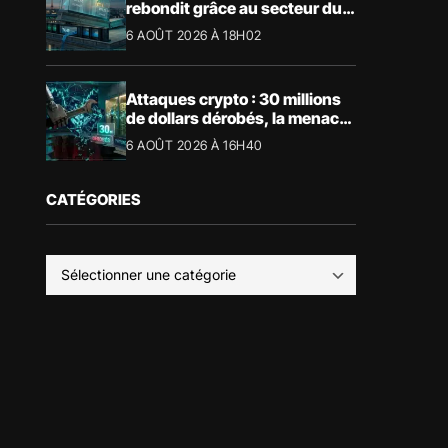
rebondit grâce au secteur du
luxe
6 AOÛT 2026 À 18H02
Attaques crypto : 30 millions
de dollars dérobés, la menace
devient physique
6 AOÛT 2026 À 16H40
CATÉGORIES