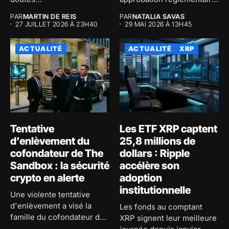
macroéconomiques...
majeure au...
PAR
MARTIN DE REIS
PAR
NATALIA SAVAS
27 JUILLET 2026 À 23H40
29 MAI 2026 À 13H45
ACTUALITÉ
ACTUALITÉ
XRP
Tentative
Les ETF XRP captent
d’enlèvement du
25,8 millions de
cofondateur de The
dollars : Ripple
Sandbox : la sécurité
accélère son
crypto en alerte
adoption
institutionnelle
Une violente tentative
d'enlèvement a visé la
Les fonds au comptant
famille du cofondateur de
XRP signent leur meilleure
The...