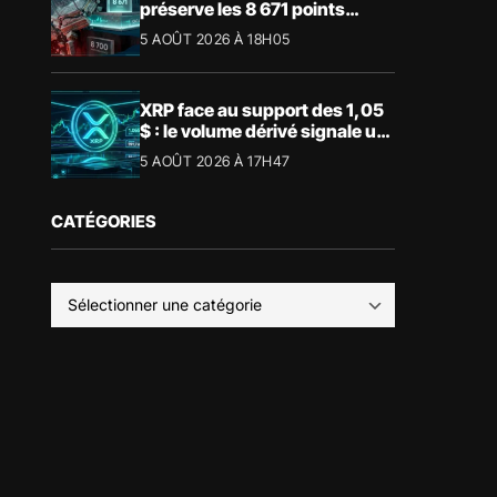
préserve les 8 671 points
malgré le recul du luxe
5 AOÛT 2026 À 18H05
XRP face au support des 1,05
$ : le volume dérivé signale un
risque de volatilité
5 AOÛT 2026 À 17H47
CATÉGORIES