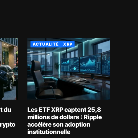
ACTUALITÉ
XRP
t du
Les ETF XRP captent 25,8
millions de dollars : Ripple
crypto
accélère son adoption
institutionnelle