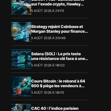
sur l’exode crypto, Hawley
bloque le vote
5 AOÛT 2026 À 21H15
Strategy rejoint Coinbase et
Morgan Stanley pour financer
les Trump Accounts
5 AOÛT 2026 À 20H49
Solana (SOL) : Le prix teste
une résistance clé face à une
tendance mensuelle baissière
5 AOÛT 2026 À 18H23
Cours Bitcoin : le rebond à 64
600 $ piège les vendeurs à
découvert
5 AOÛT 2026 À 18H15
CAC 40 : l’indice parisien