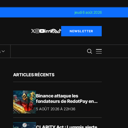
jeudi 6 août 2026
NEWSLETTER
s
ARTICLES RÉCENTS
Binance attaque les
fondateurs de RedotPay en
justice pour 472,8 millions de
5 AOÛT 2026 À 22H36
dollars
CLARITY Act : Lummis alerte