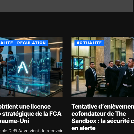
ALITÉ
RÉGULATION
ACTUALITÉ
btient une licence
Tentative d’enlèvemen
 stratégique de la FCA
cofondateur de The
yaume-Uni
Sandbox : la sécurité 
en alerte
cole DeFi Aave vient de recevoir