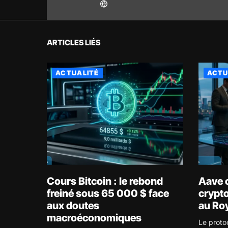
ARTICLES LIÉS
ACTUALITÉ
ACTU
Cours Bitcoin : le rebond
Aave o
freiné sous 65 000 $ face
crypto
aux doutes
au Ro
macroéconomiques
Le proto