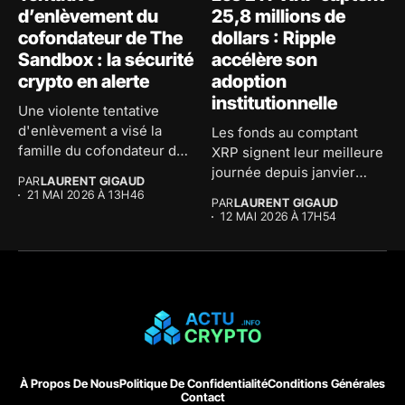
d’enlèvement du
25,8 millions de
cofondateur de The
dollars : Ripple
Sandbox : la sécurité
accélère son
crypto en alerte
adoption
institutionnelle
Une violente tentative
d'enlèvement a visé la
Les fonds au comptant
famille du cofondateur de
XRP signent leur meilleure
The...
journée depuis janvier
PAR
LAURENT GIGAUD
avec...
21 MAI 2026 À 13H46
PAR
LAURENT GIGAUD
12 MAI 2026 À 17H54
À Propos De Nous
Politique De Confidentialité
Conditions Générales
Contact