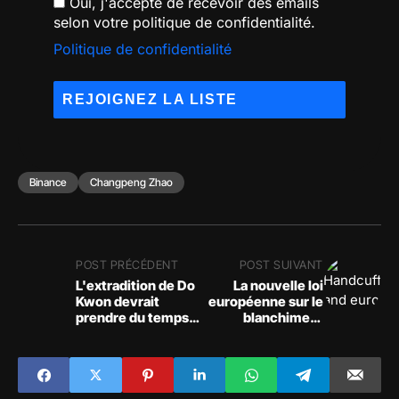
Oui, j'accepte de recevoir des emails
selon votre politique de confidentialité.
Politique de confidentialité
Binance
Changpeng Zhao
POST PRÉCÉDENT
POST SUIVANT
L'extradition de Do
La nouvelle loi
Kwon devrait
européenne sur le
prendre du temps,
blanchiment
selon le procureur
d'argent n'interdira
monténégrin
pas les paiements
en crypto-monnaie