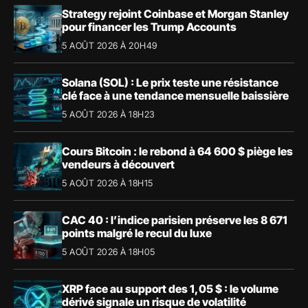
Strategy rejoint Coinbase et Morgan Stanley
pour financer les Trump Accounts
5 AOÛT 2026 À 20H49
Solana (SOL) : Le prix teste une résistance
clé face à une tendance mensuelle baissière
5 AOÛT 2026 À 18H23
Cours Bitcoin : le rebond à 64 600 $ piège les
vendeurs à découvert
5 AOÛT 2026 À 18H15
CAC 40 : l’indice parisien préserve les 8 671
points malgré le recul du luxe
5 AOÛT 2026 À 18H05
XRP face au support des 1,05 $ : le volume
dérivé signale un risque de volatilité