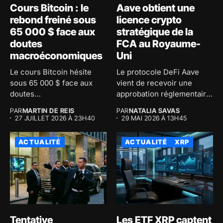
Cours Bitcoin : le
Aave obtient une
rebond freiné sous
licence crypto
65 000 $ face aux
stratégique de la
doutes
FCA au Royaume-
macroéconomiques
Uni
Le cours Bitcoin hésite
Le protocole DeFi Aave
sous 65 000 $ face aux
vient de recevoir une
doutes
approbation réglementaire
macroéconomiques...
majeure au...
PAR
MARTIN DE REIS
PAR
NATALIA SAVAS
27 JUILLET 2026 À 23H40
29 MAI 2026 À 13H45
ACTUALITÉ
ACTUALITÉ
XRP
Tentative
Les ETF XRP captent