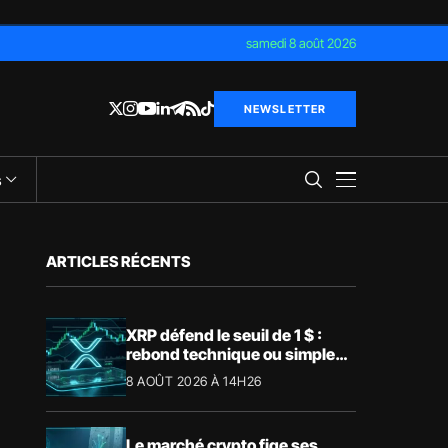
samedi 8 août 2026
NEWSLETTER
s
ARTICLES RÉCENTS
XRP défend le seuil de 1 $ :
rebond technique ou simple
pause ?
8 AOÛT 2026 À 14H26
Le marché crypto fige ses