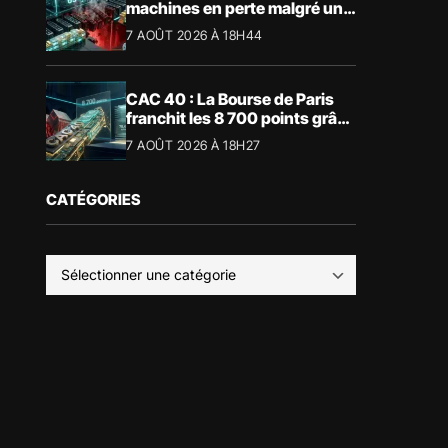
machines en perte malgré un
BTC à 65 000 $
7 AOÛT 2026 À 18H44
CAC 40 : La Bourse de Paris
franchit les 8 700 points grâce
à la tech
7 AOÛT 2026 À 18H27
CATÉGORIES