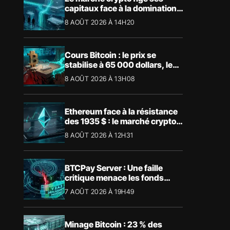
capitaux face à la domination
absolue de Bitcoin
8 AOÛT 2026 À 14H20
Cours Bitcoin : le prix se
stabilise à 65 000 dollars, les
niveaux clés à surveiller
8 AOÛT 2026 À 13H08
Ethereum face à la résistance
des 1935 $ : le marché crypto
retient son souffle
8 AOÛT 2026 À 12H31
BTCPay Server : Une faille
critique menace les fonds
Bitcoin
7 AOÛT 2026 À 19H49
Minage Bitcoin : 23 % des