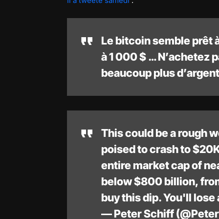
Il a tweeté samedi
:
Le bitcoin semble prêt 
à 1 000 $ … N’achetez p
beaucoup plus d’argent
This could be a rough 
poised to crash to $20
entire market cap of ne
below $800 billion, from
buy this dip. You'll los
— Peter Schiff (@Peter