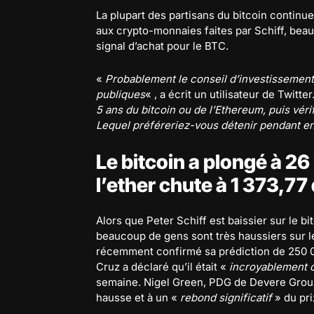
La plupart des partisans du bitcoin continuen
aux crypto-monnaies faites par Schiff, be
signal d’achat pour le BTC.
«
Probablement le conseil d’investissement
publiques
« , a écrit un utilisateur de Twitt
5 ans du bitcoin ou de l’Ethereum, puis véri
Lequel préféreriez-vous détenir pendant e
Le bitcoin a plongé à 26
l’ether chute à 1 373,77 
Alors que Peter Schiff est baissier sur le b
beaucoup de gens sont très haussiers sur le
récemment confirmé sa prédiction de 250 00
Cruz a déclaré qu’il était «
incroyablement o
semaine. Nigel Green, PDG de Devere Group, 
hausse et à un «
rebond significatif
» du pri