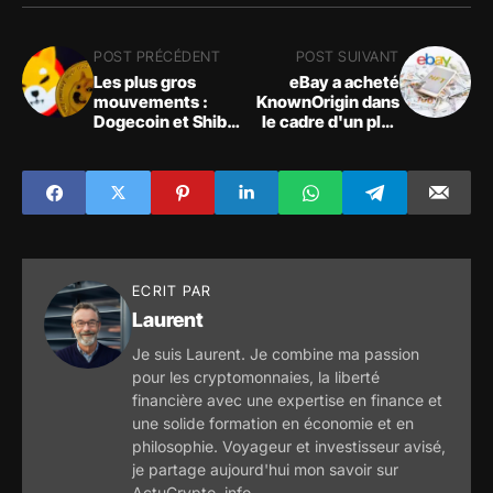
POST PRÉCÉDENT
POST SUIVANT
Les plus gros
eBay a acheté
mouvements :
KnownOrigin dans
Dogecoin et Shiba
le cadre d'un plan
Inu près des
visant à fusionner
sommets sur 10
les forces des deux
jours avec des prix
sociétés, créant
atteignant leur plus
ainsi un géant du
haut niveau depuis
NFT avec Netflix,
le 12 juin
Adidas et Adobe
ECRIT PAR
Laurent
Je suis Laurent. Je combine ma passion
pour les cryptomonnaies, la liberté
financière avec une expertise en finance et
une solide formation en économie et en
philosophie. Voyageur et investisseur avisé,
je partage aujourd'hui mon savoir sur
ActuCrypto .info.