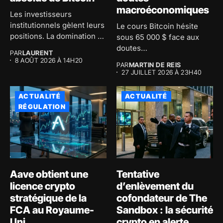
macroéconomiques
Les investisseurs
institutionnels gèlent leurs
Le cours Bitcoin hésite
positions. La domination de
sous 65 000 $ face aux
Bitcoin atteint 59...
doutes
PAR
LAURENT
macroéconomiques...
8 AOÛT 2026 À 14H20
PAR
MARTIN DE REIS
27 JUILLET 2026 À 23H40
ACTUALITÉ
ACTUALITÉ
RÉGULATION
Aave obtient une
Tentative
licence crypto
d’enlèvement du
stratégique de la
cofondateur de The
FCA au Royaume-
Sandbox : la sécurité
Uni
crypto en alerte