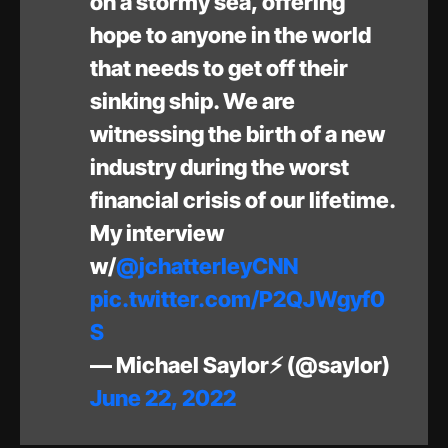
on a stormy sea, offering
hope to anyone in the world
that needs to get off their
sinking ship. We are
witnessing the birth of a new
industry during the worst
financial crisis of our lifetime.
My interview
w/
@jchatterleyCNN
pic.twitter.com/P2QJWgyf0
S
— Michael Saylor⚡️ (@saylor)
June 22, 2022