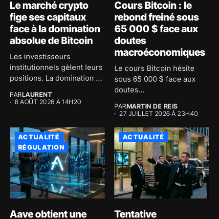
Le marché crypto
Cours Bitcoin : le
fige ses capitaux
rebond freiné sous
face à la domination
65 000 $ face aux
absolue de Bitcoin
doutes
macroéconomiques
Les investisseurs
institutionnels gèlent leurs
Le cours Bitcoin hésite
positions. La domination de
sous 65 000 $ face aux
Bitcoin atteint 59...
doutes
PAR
LAURENT
macroéconomiques...
8 AOÛT 2026 À 14H20
PAR
MARTIN DE REIS
27 JUILLET 2026 À 23H40
ACTUALITÉ
ACTUALITÉ
RÉGULATION
Aave obtient une
Tentative