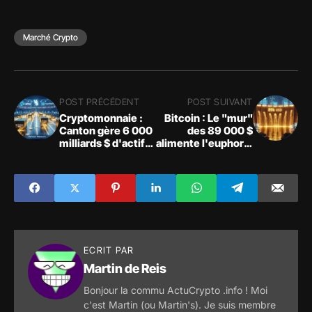
Marché Crypto
POST PRÉCÉDENT
POST SUIVANT
Cryptomonnaie :
Bitcoin : Le "mur"
Canton gère 6 000
des 89 000 $
milliards $ d'actifs
alimente l'euphorie
et Lighter défie
des altcoins en
Hyperliquid
2026
ECRIT PAR
Martin de Reis
Bonjour la commu ActuCrypto .info ! Moi
c'est Martin (ou Martin's). Je suis membre