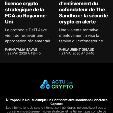
licence crypto
d’enlèvement du
stratégique de la
cofondateur de The
FCA au Royaume-
Sandbox : la sécurité
Uni
crypto en alerte
Le protocole DeFi Aave
Une violente tentative
vient de recevoir une
d'enlèvement a visé la
approbation réglementaire
famille du cofondateur de
majeure au...
The...
PAR
NATALIA SAVAS
PAR
LAURENT GIGAUD
29 MAI 2026 À 13H45
21 MAI 2026 À 13H46
À Propos De Nous
Politique De Confidentialité
Conditions Générales
Contact
Les informations de ce site internet sont générales, ne constituent pas un
conseil en investissement ou en stratégie, et ne tiennent pas compte de