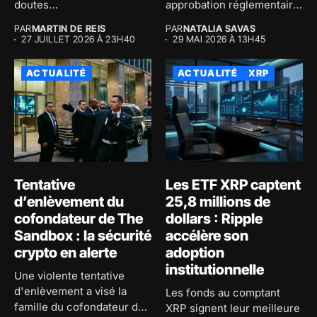
doutes
approbation réglementaire
macroéconomiques...
majeure au...
PAR
MARTIN DE REIS
PAR
NATALIA SAVAS
27 JUILLET 2026 À 23H40
29 MAI 2026 À 13H45
ACTUALITÉ
ACTUALITÉ
XRP
Tentative
Les ETF XRP captent
d’enlèvement du
25,8 millions de
cofondateur de The
dollars : Ripple
Sandbox : la sécurité
accélère son
crypto en alerte
adoption
institutionnelle
Une violente tentative
d'enlèvement a visé la
Les fonds au comptant
famille du cofondateur de
XRP signent leur meilleure