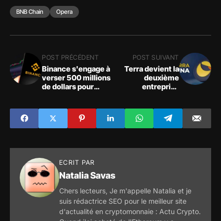
BNB Chain
Opera
POST PRÉCÉDENT
POST SUIVANT
Binance s'engage à
Terra devient la
verser 500 millions
deuxième
de dollars pour
entreprise
aider Elon Musk à
détentrice de
prendre le contrôle
bitcoins, dépassant
de Twitter
Tesla
ECRIT PAR
Natalia Savas
Chers lecteurs, Je m'appelle Natalia et je
suis rédactrice SEO pour le meilleur site
d'actualité en cryptomonnaie : Actu Crypto.