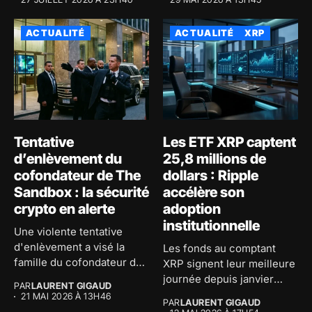
ACTUALITÉ
ACTUALITÉ
XRP
Tentative
Les ETF XRP captent
d’enlèvement du
25,8 millions de
cofondateur de The
dollars : Ripple
Sandbox : la sécurité
accélère son
crypto en alerte
adoption
institutionnelle
Une violente tentative
d'enlèvement a visé la
Les fonds au comptant
famille du cofondateur de
XRP signent leur meilleure
The...
journée depuis janvier
PAR
LAURENT GIGAUD
avec...
21 MAI 2026 À 13H46
PAR
LAURENT GIGAUD