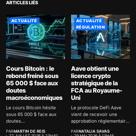
ARTICLES LIÉS
ACTUALITÉ
ACTUALITÉ
RÉGULATION
Cours Bitcoin : le
Aave obtient une
rebond freiné sous
licence crypto
65 000 $ face aux
stratégique de la
doutes
FCA au Royaume-
macroéconomiques
Uni
Le cours Bitcoin hésite
Le protocole DeFi Aave
sous 65 000 $ face aux
vient de recevoir une
doutes
approbation réglementaire
macroéconomiques...
majeure au...
PAR
MARTIN DE REIS
PAR
NATALIA SAVAS
27 JUILLET 2026 À 23H40
29 MAI 2026 À 13H45