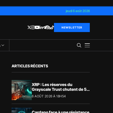
jeudi 6 août 2026
NEWSLETTER
s
ARTICLES RÉCENTS
XRP : Les réserves du
Grayscale Trust chutent de 55
% suite aux rachats
6 AOÛT 2026 À 18H54
Cardano face à une résistance