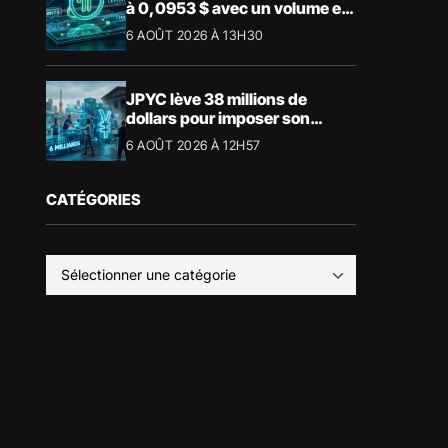
à 0,0953 $ avec un volume en
forte hausse
6 AOÛT 2026 À 13H30
JPYC lève 38 millions de
dollars pour imposer son
stablecoin yen au Japon
6 AOÛT 2026 À 12H57
CATÉGORIES