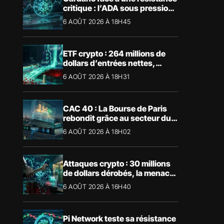
critique : l’ADA sous pression
technique
6 AOÛT 2026 À 18H45
ETF crypto : 264 millions de
dollars d’entrées nettes,
Bitcoin et Ethereum dominent
6 AOÛT 2026 À 18H31
CAC 40 : La Bourse de Paris
rebondit grâce au secteur du
luxe
6 AOÛT 2026 À 18H02
Attaques crypto : 30 millions
de dollars dérobés, la menace
devient physique
6 AOÛT 2026 À 16H40
Pi Network teste sa résistance