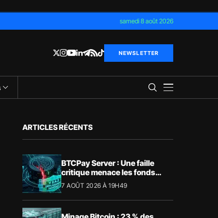
samedi 8 août 2026
NEWSLETTER
s
ARTICLES RÉCENTS
BTCPay Server : Une faille
critique menace les fonds
Bitcoin
7 AOÛT 2026 À 19H49
Minage Bitcoin : 23 % des