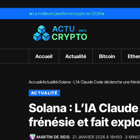
🔥La meilleure plateforme crypto en 2026🔥
Accueil
Actualité
Bitcoin
Ethe
Accueil
Actualité
Solana : L’IA Claude Code déclenche une frénésie
ACTUALITÉ
Solana : L’IA Claud
frénésie et fait explo
MARTIN DE REIS
21 JANVIER 2026 À 18H50
3 MINU