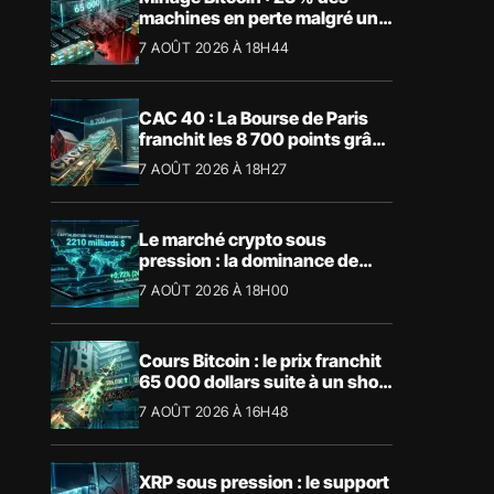
machines en perte malgré un
BTC à 65 000 $
7 AOÛT 2026 À 18H44
CAC 40 : La Bourse de Paris
franchit les 8 700 points grâce
à la tech
7 AOÛT 2026 À 18H27
Le marché crypto sous
pression : la dominance de
Bitcoin aspire la liquidité
7 AOÛT 2026 À 18H00
Cours Bitcoin : le prix franchit
65 000 dollars suite à un short
squeeze massif
7 AOÛT 2026 À 16H48
XRP sous pression : le support