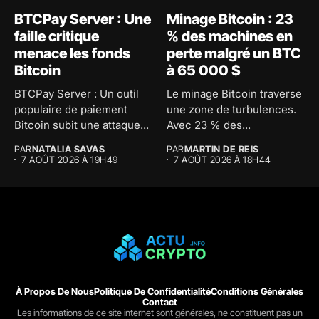
BTCPay Server : Une
Minage Bitcoin : 23
faille critique
% des machines en
menace les fonds
perte malgré un BTC
Bitcoin
à 65 000 $
BTCPay Server : Un outil
Le minage Bitcoin traverse
populaire de paiement
une zone de turbulences.
Bitcoin subit une attaque...
Avec 23 % des...
PAR
NATALIA SAVAS
PAR
MARTIN DE REIS
7 AOÛT 2026 À 19H49
7 AOÛT 2026 À 18H44
À Propos De Nous
Politique De Confidentialité
Conditions Générales
Contact
Les informations de ce site internet sont générales, ne constituent pas un