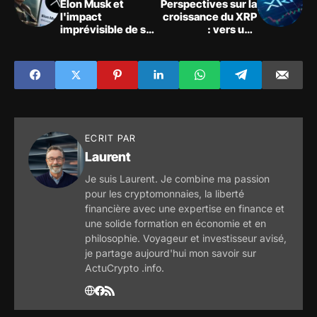
Elon Musk et
Perspectives sur la
l'impact
croissance du XRP
imprévisible de ses
: vers une
tweets sur les
capitalisation
cryptomonnaies
boursière de 500
milliards de dollars
?
ECRIT PAR
Laurent
Je suis Laurent. Je combine ma passion
pour les cryptomonnaies, la liberté
financière avec une expertise en finance et
une solide formation en économie et en
philosophie. Voyageur et investisseur avisé,
je partage aujourd'hui mon savoir sur
ActuCrypto .info.