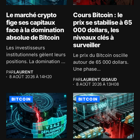
Le marché crypto
Cours Bitcoin : le
fige ses capitaux
prix se stabilise à 65
face à la domination
000 dollars, les
absolue de Bitcoin
niveaux clés à
surveiller
Les investisseurs
institutionnels gèlent leurs
Le prix du Bitcoin oscille
positions. La domination de
autour de 65 000 dollars.
Bitcoin atteint 59...
Une phase...
PAR
LAURENT
8 AOÛT 2026 À 14H20
PAR
LAURENT GIGAUD
8 AOÛT 2026 À 13H08
BITCOIN
BITCOIN