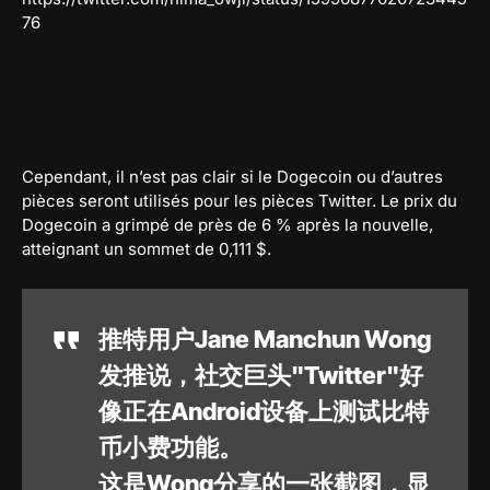
76
Cependant, il n’est pas clair si le Dogecoin ou d’autres
pièces seront utilisés pour les pièces Twitter. Le prix du
Dogecoin a grimpé de près de 6 % après la nouvelle,
atteignant un sommet de 0,111 $.
推特用户Jane Manchun Wong
发推说，社交巨头"Twitter"好
像正在Android设备上测试比特
币小费功能。
这是Wong分享的一张截图，显