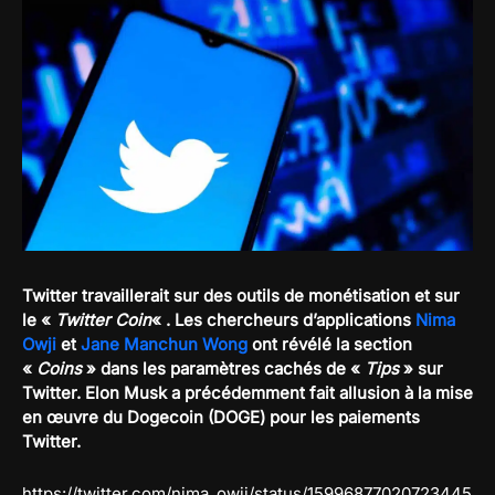
Twitter travaillerait sur des outils de monétisation et sur
le «
Twitter Coin
« . Les chercheurs d’applications
Nima
Owji
et
Jane Manchun Wong
ont révélé la section
«
Coins
» dans les paramètres cachés de «
Tips
» sur
Twitter. Elon Musk a précédemment fait allusion à la mise
en œuvre du Dogecoin (DOGE) pour les paiements
Twitter.
https://twitter.com/nima_owji/status/15996877020723445