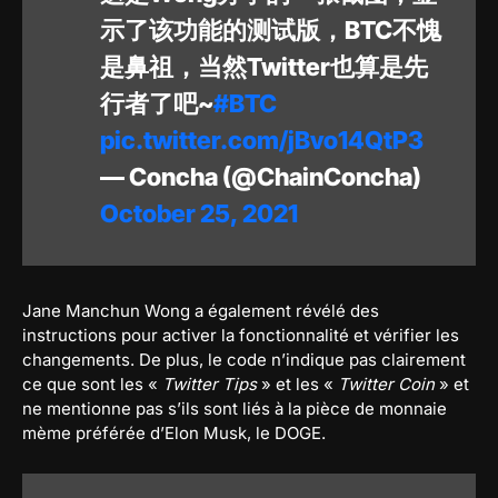
示了该功能的测试版，BTC不愧
是鼻祖，当然Twitter也算是先
行者了吧~
#BTC
pic.twitter.com/jBvo14QtP3
— Concha (@ChainConcha)
October 25, 2021
Jane Manchun Wong a également révélé des
instructions pour activer la fonctionnalité et vérifier les
changements. De plus, le code n’indique pas clairement
ce que sont les «
Twitter Tips
» et les «
Twitter Coin
» et
ne mentionne pas s’ils sont liés à la pièce de monnaie
mème préférée d’Elon Musk, le DOGE.