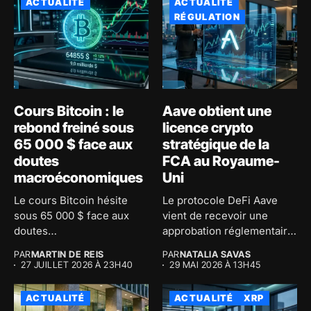
ACTUALITÉ
ACTUALITÉ
RÉGULATION
Cours Bitcoin : le
Aave obtient une
rebond freiné sous
licence crypto
65 000 $ face aux
stratégique de la
doutes
FCA au Royaume-
macroéconomiques
Uni
Le cours Bitcoin hésite
Le protocole DeFi Aave
sous 65 000 $ face aux
vient de recevoir une
doutes
approbation réglementaire
macroéconomiques...
majeure au...
PAR
MARTIN DE REIS
PAR
NATALIA SAVAS
27 JUILLET 2026 À 23H40
29 MAI 2026 À 13H45
ACTUALITÉ
ACTUALITÉ
XRP