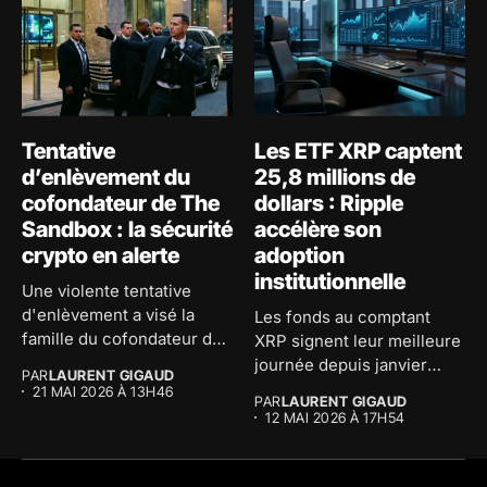
Tentative
Les ETF XRP captent
d’enlèvement du
25,8 millions de
cofondateur de The
dollars : Ripple
Sandbox : la sécurité
accélère son
crypto en alerte
adoption
institutionnelle
Une violente tentative
d'enlèvement a visé la
Les fonds au comptant
famille du cofondateur de
XRP signent leur meilleure
The...
journée depuis janvier
PAR
LAURENT GIGAUD
avec...
21 MAI 2026 À 13H46
PAR
LAURENT GIGAUD
12 MAI 2026 À 17H54