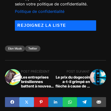
selon votre politique de confidentialité.
Politique de confidentialité
Elon Musk
Twitter
POST PRÉCÉDENT
POST SUIVANT
Les entreprises
Le prix du dogecoin
brésiliennes
a-t-il grimpé en
battent à nouveau
flèche à cause de la
des records
rumeur sur la
d'achats de
"Twitter Coin" ?
crypto-monnaies
en octobre