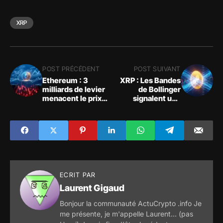
XRP
POST PRÉCÉDENT
POST SUIVANT
Ethereum : 3
XRP : Les Bandes
milliards de levier
de Bollinger
menacent le prix
signalent une
avant le FOMC
explosion
imminente vers un
nouveau rallye
ECRIT PAR
Laurent Gigaud
Bonjour la communauté ActuCrypto .info Je
me présente, je m'appelle Laurent... (pas