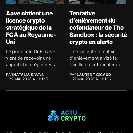
Aave obtient une
Tentative
licence crypto
d’enlèvement du
stratégique de la
cofondateur de The
FCA au Royaume-
Sandbox : la sécurité
Uni
crypto en alerte
Le protocole DeFi Aave
Une violente tentative
vient de recevoir une
d'enlèvement a visé la
approbation réglementaire
famille du cofondateur de
majeure au...
The...
PAR
NATALIA SAVAS
PAR
LAURENT GIGAUD
29 MAI 2026 À 13H45
21 MAI 2026 À 13H46