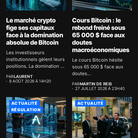
Le marché crypto
Cours Bitcoin : le
fige ses capitaux
rebond freiné sous
face à la domination
65 000 $ face aux
absolue de Bitcoin
doutes
macroéconomiques
Les investisseurs
institutionnels gèlent leurs
Le cours Bitcoin hésite
positions. La domination de
sous 65 000 $ face aux
Bitcoin atteint 59...
doutes
PAR
LAURENT
macroéconomiques...
8 AOÛT 2026 À 14H20
PAR
MARTIN DE REIS
27 JUILLET 2026 À 23H40
ACTUALITÉ
ACTUALITÉ
RÉGULATION