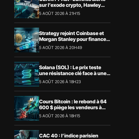
sur l’exode crypto, Hawley
bloque le vote
5 AOÛT 2026 À 21H15
Strategy rejoint Coinbase et
Morgan Stanley pour financer
les Trump Accounts
5 AOÛT 2026 À 20H49
Solana (SOL) : Le prix teste
une résistance clé face à une
tendance mensuelle baissière
5 AOÛT 2026 À 18H23
Cours Bitcoin : le rebond à 64
600 $ piège les vendeurs à
découvert
5 AOÛT 2026 À 18H15
CAC 40 : l’indice parisien