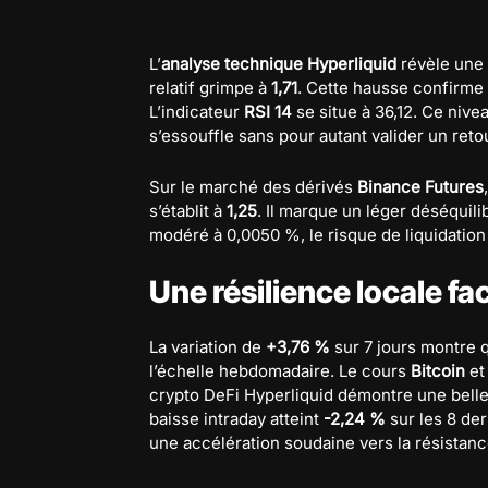
L’
analyse technique Hyperliquid
révèle une 
relatif grimpe à
1,71
. Cette hausse confirme 
L’indicateur
RSI 14
se situe à 36,12. Ce nive
s’essouffle sans pour autant valider un re
Sur le marché des dérivés
Binance Futures
s’établit à
1,25
. Il marque un léger déséquil
modéré à 0,0050 %, le risque de liquidation
Une résilience locale fa
La variation de
+3,76 %
sur 7 jours montre 
l’échelle hebdomadaire. Le cours
Bitcoin
et
crypto DeFi Hyperliquid démontre une belle 
baisse intraday atteint
-2,24 %
sur les 8 de
une accélération soudaine vers la résistan