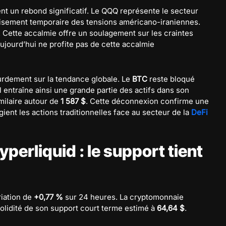
nt un rebond significatif. Le QQQ représente le secteur
aisement temporaire des tensions américano-iraniennes.
. Cette accalmie offre un soulagement sur les craintes
ujourd’hui ne profite pas de cette accalmie
ourdement sur la tendance globale. Le
BTC
reste bloqué
 Il entraîne ainsi une grande partie des actifs dans son
milaire autour de
1 587 $
. Cette déconnexion confirme une
gient les actions traditionnelles face au secteur de la
DeFi
perliquid : le support tient
riation de
+0,77 %
sur 24 heures. La cryptomonnaie
 solidité de son support court terme estimé à
64,64 $
.