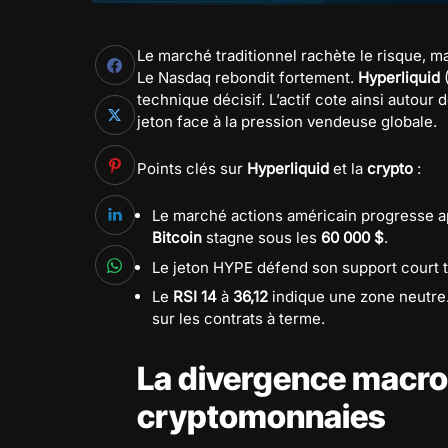
Le marché traditionnel rachète le risque, m
Le Nasdaq rebondit fortement.
Hyperliquid
(
technique décisif. L’actif cote ainsi autour 
jeton face à la pression vendeuse globale.
Points clés sur
Hyperliquid
et la
crypto
:
Le marché actions américain progresse ap
Bitcoin
stagne sous les
60 000 $
.
Le jeton HYPE défend son support court
Le
RSI 14
à
36,12
indique une zone neutre.
sur les contrats à terme.
La divergence macro
cryptomonnaies