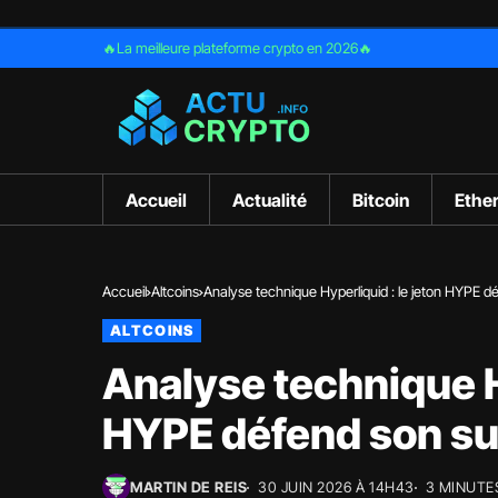
🔥La meilleure plateforme crypto en 2026🔥
Accueil
Actualité
Bitcoin
Ethe
Accueil
Altcoins
Analyse technique Hyperliquid : le jeton HYPE d
ALTCOINS
Analyse technique Hy
HYPE défend son s
MARTIN DE REIS
30 JUIN 2026 À 14H43
3 MINUTE