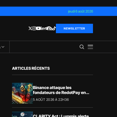
jeudi 6 août 2026
NEWSLETTER
s
ARTICLES RÉCENTS
Binance attaque les
fondateurs de RedotPay en
justice pour 472,8 millions de
5 AOÛT 2026 À 22H36
dollars
CLARITY Act : Lummis alerte