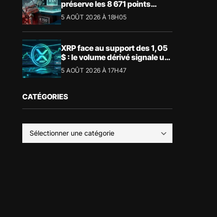
préserve les 8 671 points
malgré le recul du luxe
5 AOÛT 2026 À 18H05
XRP face au support des 1,05
$ : le volume dérivé signale un
risque de volatilité
5 AOÛT 2026 À 17H47
CATÉGORIES