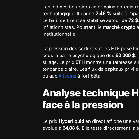
Les indices boursiers américains enregistre
technologique. Il gagne
2,49 %
suite à l’ap
Le baril de Brent se stabilise autour de
72 $
inflationnistes. Pourtant, le
marché crypto
a
institutionnelle.
La pression des sorties sur les ETF pèse l
sous la barre psychologique des
60 000 $
.
sillage. Le prix
ETH
montre une faiblesse si
tendance claire. Les flux de capitaux privilé
ou aux
Altcoins
à fort bêta.
Analyse technique Hy
face à la pression
Le prix
Hyperliquid
en direct affiche une va
évolue à
64,88 $
. Elle teste directement la