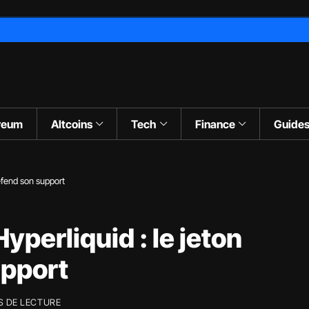
reum
Altcoins
Tech
Finance
Guide
éfend son support
perliquid : le jeton
upport
S DE LECTURE