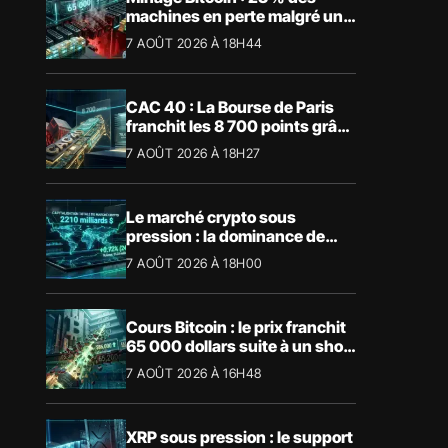
machines en perte malgré un
BTC à 65 000 $
7 AOÛT 2026 À 18H44
CAC 40 : La Bourse de Paris
franchit les 8 700 points grâce
à la tech
7 AOÛT 2026 À 18H27
Le marché crypto sous
pression : la dominance de
Bitcoin aspire la liquidité
7 AOÛT 2026 À 18H00
Cours Bitcoin : le prix franchit
65 000 dollars suite à un short
squeeze massif
7 AOÛT 2026 À 16H48
XRP sous pression : le support