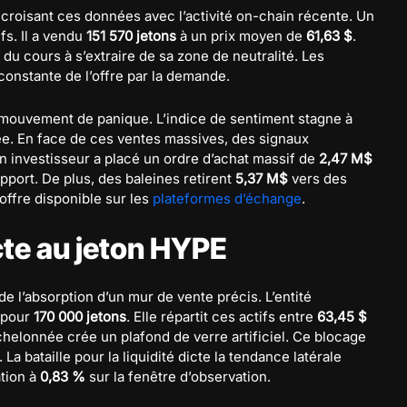
croisant ces données avec l’activité on-chain récente. Un
fs. Il a vendu
151 570 jetons
à un prix moyen de
61,63 $
.
é du cours à s’extraire de sa zone de neutralité. Les
constante de l’offre par la demande.
e mouvement de panique. L’indice de sentiment stagne à
ée. En face de ces ventes massives, des signaux
n investisseur a placé un ordre d’achat massif de
2,47 M$
pport. De plus, des baleines retirent
5,37 M$
vers des
offre disponible sur les
plateformes d’échange
.
icte au jeton HYPE
de l’absorption d’un mur de vente précis. L’entité
 pour
170 000 jetons
. Elle répartit ces actifs entre
63,45 $
chelonnée crée un plafond de verre artificiel. Ce blocage
a bataille pour la liquidité dicte la tendance latérale
ation à
0,83 %
sur la fenêtre d’observation.