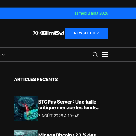
samedi 8 août 2026
NEWSLETTER
s
ARTICLES RÉCENTS
BTCPay Server : Une faille
critique menace les fonds
Bitcoin
7 AOÛT 2026 À 19H49
Minage Bitcoin : 23 % des