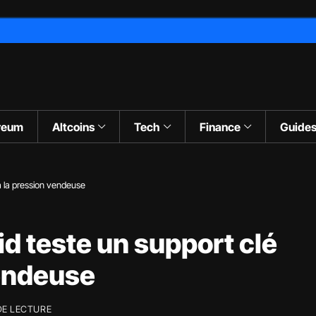
reum
Altcoins
Tech
Finance
Guide
 à la pression vendeuse
id teste un support clé
vendeuse
DE LECTURE