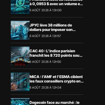
à 0,0953 $ avec un volume en
forte hausse
6 AOÛT 2026 À 13H30
JPYC lève 38 millions de
dollars pour imposer son
stablecoin yen au Japon
6 AOÛT 2026 À 12H57
CAC 40 : L’indice parisien
franchit les 8 720 points sous
l’impulsion du luxe
6 AOÛT 2026 À 12H50
MiCA : l’AMF et l’ESMA ciblent
les faux conseillers crypto en
Europe
6 AOÛT 2026 À 12H34
Dogecoin face au marché : le