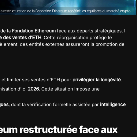
La restructuration de la Fondation Ethereum redéfinit les équilibres du marché crypto.
 de la
Fondation Ethereum
face aux départs stratégiques. Il
e des ventes d’ETH
. Cette réorganisation protège le
lement, des entités externes assureront la promotion de
e
et limiter ses ventes d’ETH pour
privilégier la longévité
.
nisation d’ici
2026
. Cette situation impose une
iques
, dont la vérification formelle assistée par
intelligence
eum restructurée face aux