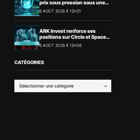
prix sous pression sous une
résistance décisive
6 AOÛT 2026 À 12H21
ARK Invest renforce ses
positions sur Circle et SpaceX
: ce que révèlent les chiffres
6 AOÛT 2026 À 12H08
CATÉGORIES