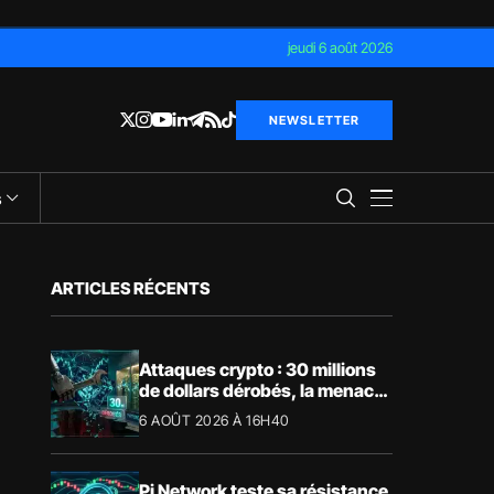
jeudi 6 août 2026
NEWSLETTER
s
ARTICLES RÉCENTS
Attaques crypto : 30 millions
de dollars dérobés, la menace
devient physique
6 AOÛT 2026 À 16H40
Pi Network teste sa résistance