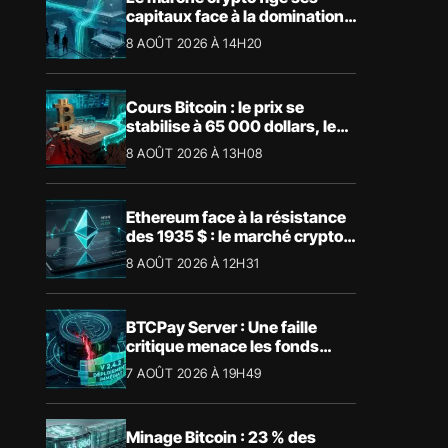
capitaux face à la domination
absolue de Bitcoin
8 AOÛT 2026 À 14H20
Cours Bitcoin : le prix se
stabilise à 65 000 dollars, les
niveaux clés à surveiller
8 AOÛT 2026 À 13H08
Ethereum face à la résistance
des 1935 $ : le marché crypto
retient son souffle
8 AOÛT 2026 À 12H31
BTCPay Server : Une faille
critique menace les fonds
Bitcoin
7 AOÛT 2026 À 19H49
Minage Bitcoin : 23 % des