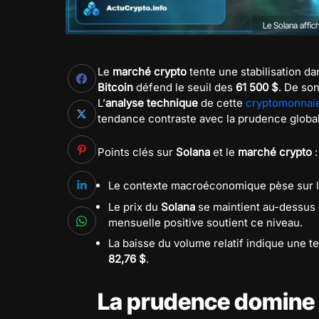
Le Solana affic
Le
marché crypto
tente une stabilisation 
Bitcoin
défend le seuil des
61 500 $
. De so
L’
analyse technique
de cette
cryptomonnai
tendance contraste avec la prudence global
Points clés sur
Solana
et le
marché crypto
:
Le contexte macroéconomique pèse sur l
Le prix du
Solana
se maintient au-dessus
mensuelle positive soutient ce niveau.
La baisse du volume relatif indique une te
82,76 $
.
La prudence domine 