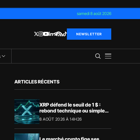
samedi 8 août 2026
NEWSLETTER
s
ARTICLES RÉCENTS
XRP défend le seuil de 1 $ :
rebond technique ou simple
pause ?
8 AOÛT 2026 À 14H26
Le marché crypto fige ses