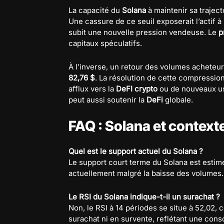
La capacité du
Solana
à maintenir sa trajec
Une cassure de ce seuil exposerait l’actif 
subit une nouvelle pression vendeuse. Le
p
capitaux spéculatifs.
À l’inverse, un retour des volumes acheteurs
82,76 $
. La résolution de cette compression 
afflux vers la
DeFI crypto
ou de nouveaux u
peut aussi soutenir la
DeFi
globale.
FAQ : Solana et context
Quel est le support actuel du Solana ?
Le support court terme du Solana est estim
actuellement malgré la baisse des volumes.
Le RSI du Solana indique-t-il un surachat ?
Non, le RSI à 14 périodes se situe à 52,02, 
surachat ni en survente, reflétant une conso