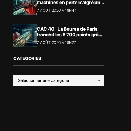
machines en perte malgré un
BTC à 65 000 $
7 AOÛT 2026 À 18H44
CAC 40 : La Bourse de Paris
franchit les 8 700 points grâce
à la tech
7 AOÛT 2026 À 18H27
CATÉGORIES