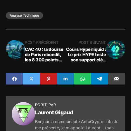
Analyse Technique
POST PRÉCÉDENT
POST SUIVANT
CAC 40 : la Bourse
Cours Hyperliquid :
de Paris rebondit,
Le prix HYPE teste
les 8 300 points
son support clé à
restent décisifs
66 $
ECRIT PAR
Laurent Gigaud
Bonjour la communauté ActuCrypto .info Je
me présente, je m'appelle Laurent... (pas