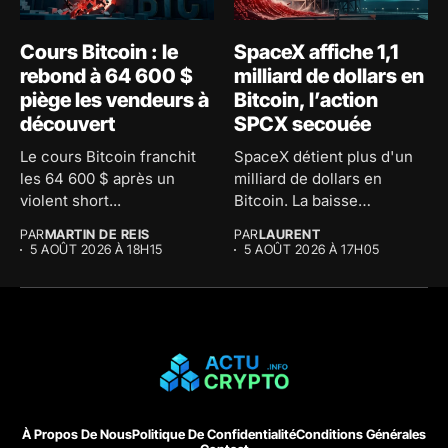
Cours Bitcoin : le
SpaceX affiche 1,1
rebond à 64 600 $
milliard de dollars en
piège les vendeurs à
Bitcoin, l’action
découvert
SPCX secouée
Le cours Bitcoin franchit
SpaceX détient plus d'un
les 64 600 $ après un
milliard de dollars en
violent short...
Bitcoin. La baisse
comptable...
PAR
MARTIN DE REIS
PAR
LAURENT
5 AOÛT 2026 À 18H15
5 AOÛT 2026 À 17H05
À Propos De Nous
Politique De Confidentialité
Conditions Générales