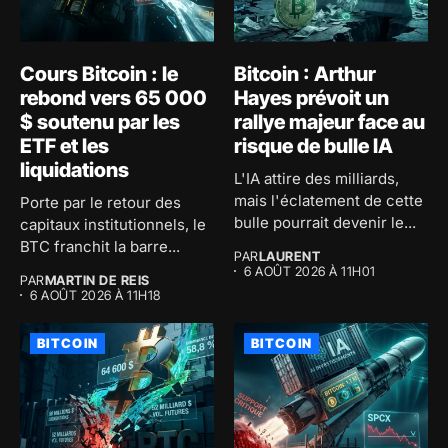
Cours Bitcoin : le
Bitcoin : Arthur
rebond vers 65 000
Hayes prévoit un
$ soutenu par les
rallye majeur face au
ETF et les
risque de bulle IA
liquidations
L'IA attire des milliards,
mais l'éclatement de cette
Porte par le retour des
bulle pourrait devenir le...
capitaux institutionnels, le
BTC franchit la barre...
PAR
LAURENT
6 AOÛT 2026 À 11H01
PAR
MARTIN DE REIS
6 AOÛT 2026 À 11H18
BITCOIN
BITCOIN