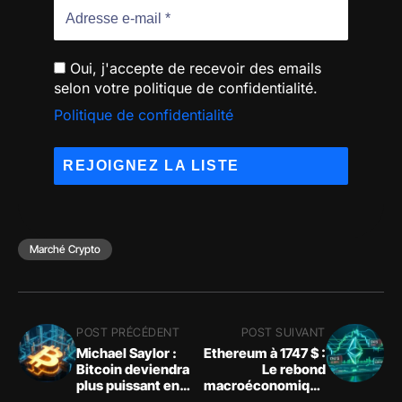
Oui, j'accepte de recevoir des emails
selon votre politique de confidentialité.
Politique de confidentialité
Marché Crypto
POST PRÉCÉDENT
POST SUIVANT
Michael Saylor :
Ethereum à 1747 $ :
Bitcoin deviendra
Le rebond
plus puissant en
macroéconomique
changeant moins
face à la résistance