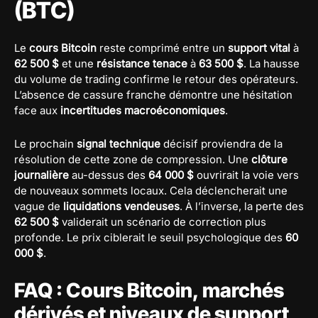
(BTC)
Le
cours Bitcoin
reste comprimé entre un
support vital
à
62 500 $
et une
résistance tenace
à
63 500 $
. La hausse
du volume de trading confirme le retour des opérateurs.
L’absence de cassure franche démontre une hésitation
face aux
incertitudes macroéconomiques
.
Le prochain
signal technique
décisif proviendra de la
résolution de cette zone de compression. Une
clôture
journalière
au-dessus des
64 000 $
ouvrirait la voie vers
de nouveaux sommets locaux. Cela déclencherait une
vague de
liquidations vendeuses
. À l’inverse, la perte des
62 500 $
validerait un scénario de correction plus
profonde. Le prix ciblerait le seuil psychologique des
60
000 $
.
FAQ : Cours Bitcoin, marchés
dérivés et niveaux de support