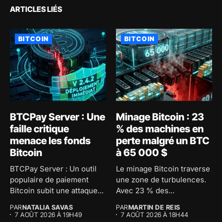
ARTICLES LIÉS
BITCOIN
BITCOIN
BTCPay Server : Une
Minage Bitcoin : 23
faille critique
% des machines en
menace les fonds
perte malgré un BTC
Bitcoin
à 65 000 $
BTCPay Server : Un outil
Le minage Bitcoin traverse
populaire de paiement
une zone de turbulences.
Bitcoin subit une attaque...
Avec 23 % des...
PAR
NATALIA SAVAS
PAR
MARTIN DE REIS
7 AOÛT 2026 À 19H49
7 AOÛT 2026 À 18H44