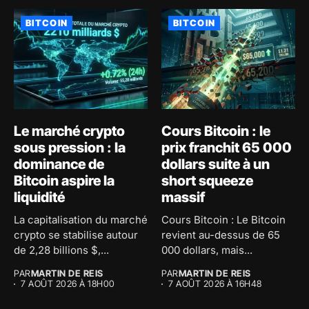
BITCOIN
BITCOIN
Le marché crypto
Cours Bitcoin : le
sous pression : la
prix franchit 65 000
dominance de
dollars suite à un
Bitcoin aspire la
short squeeze
liquidité
massif
La capitalisation du marché
Cours Bitcoin : Le Bitcoin
crypto se stabilise autour
revient au-dessus de 65
de 2,28 billions $,...
000 dollars, mais...
PAR
MARTIN DE REIS
PAR
MARTIN DE REIS
7 AOÛT 2026 À 18H00
7 AOÛT 2026 À 16H48