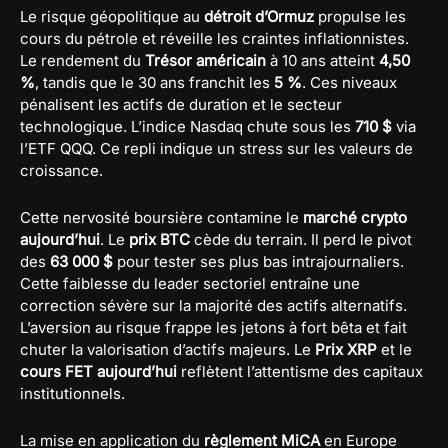
Le risque géopolitique au
détroit d’Ormuz
propulse les
cours du pétrole et réveille les craintes inflationnistes.
Le rendement du
Trésor américain
à 10 ans atteint
4,50
%
, tandis que le 30 ans franchit les
5 %
. Ces niveaux
pénalisent les actifs de duration et le secteur
technologique. L’indice Nasdaq chute sous les
710 $
via
l’ETF QQQ. Ce repli indique un stress sur les valeurs de
croissance.
Cette nervosité boursière contamine le
marché crypto
aujourd’hui
. Le
prix BTC
cède du terrain. Il perd le pivot
des
63 000 $
pour tester ses plus bas intrajournaliers.
Cette faiblesse du leader sectoriel entraîne une
correction sévère sur la majorité des actifs alternatifs.
L’aversion au risque frappe les jetons à fort bêta et fait
chuter la valorisation d’actifs majeurs. Le
Prix XRP
et le
cours FET aujourd’hui
reflètent l’attentisme des capitaux
institutionnels.
La mise en application du
règlement MiCA
en Europe