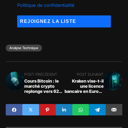
Politique de confidentialité
Analyse Technique
POST PRÉCÉDENT
POST SUIVANT
Cours Bitcoin : le
Kraken vise-t-il
marché crypto
une licence
replonge vers 62
bancaire en Europe
500 $ malgré des
sur le modèle de
ETF positifs
Revolut ?