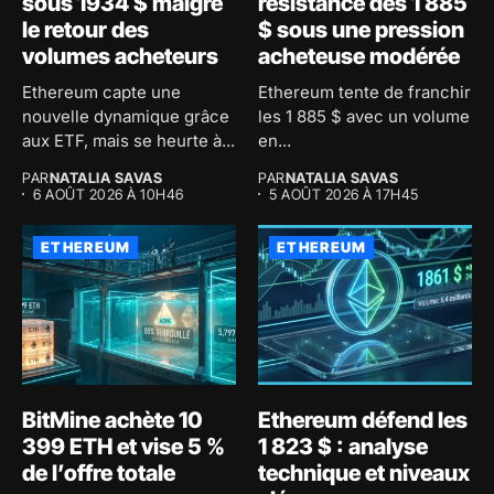
sous 1934 $ malgré
résistance des 1 885
le retour des
$ sous une pression
volumes acheteurs
acheteuse modérée
Ethereum capte une
Ethereum tente de franchir
nouvelle dynamique grâce
les 1 885 $ avec un volume
aux ETF, mais se heurte à...
en...
PAR
NATALIA SAVAS
PAR
NATALIA SAVAS
6 AOÛT 2026 À 10H46
5 AOÛT 2026 À 17H45
ETHEREUM
ETHEREUM
BitMine achète 10
Ethereum défend les
399 ETH et vise 5 %
1 823 $ : analyse
de l’offre totale
technique et niveaux