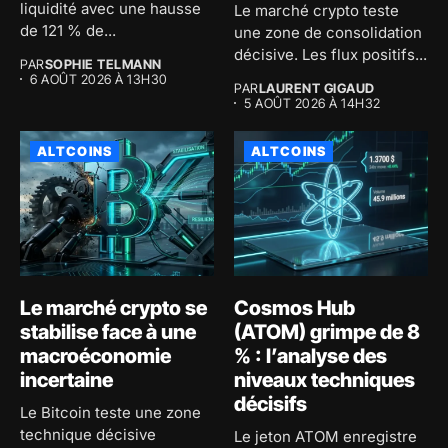
liquidité avec une hausse
Le marché crypto teste
de 121 % de...
une zone de consolidation
décisive. Les flux positifs...
PAR
SOPHIE TELMANN
6 AOÛT 2026 À 13H30
PAR
LAURENT GIGAUD
5 AOÛT 2026 À 14H32
ALTCOINS
ALTCOINS
Le marché crypto se
Cosmos Hub
stabilise face à une
(ATOM) grimpe de 8
macroéconomie
% : l’analyse des
incertaine
niveaux techniques
décisifs
Le Bitcoin teste une zone
technique décisive
Le jeton ATOM enregistre