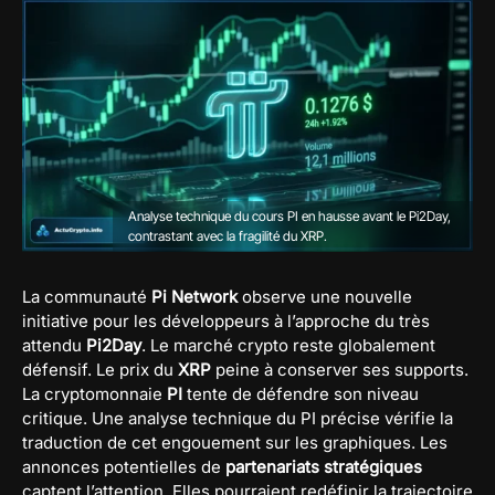
Analyse technique du cours PI en hausse avant le Pi2Day,
contrastant avec la fragilité du XRP.
La communauté
Pi Network
observe une nouvelle
initiative pour les développeurs à l’approche du très
attendu
Pi2Day
. Le marché crypto reste globalement
défensif. Le prix du
XRP
peine à conserver ses supports.
La cryptomonnaie
PI
tente de défendre son niveau
critique. Une analyse technique du PI précise vérifie la
traduction de cet engouement sur les graphiques. Les
annonces potentielles de
partenariats stratégiques
captent l’attention. Elles pourraient redéfinir la trajectoire