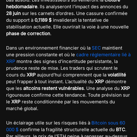
hebdomadaire
. Ils analyseront l’impact des annonces du
28 juin
sur les carnets d’ordres. Une cassure confirmée
du support à
0,1189 $
invaliderait la tentative de
stabilisation actuelle. Elle ouvrirait la voie à une nouvelle
phase de correction
.
Dans un environnement financier où la
SEC
maintient
une pression constante et où le
cadre réglementaire lié à
XRP
montre des signes d’incertitude persistante, la
prudence reste de mise. Les traders qui scrutent le
cours du
XRP
aujourd’hui comprennent que la
volatilité
peut frapper à tout instant. L’actualité du
XRP
démontre
que les
altcoins restent vulnérables
. Une analyse du
XRP
rigoureuse confirme cette tendance. Toute prévision sur
le
XRP
reste conditionnée par les mouvements du
marché global.
Un éclairage utile sur les risques liés à
Bitcoin sous 60
000 $
confirme la fragilité structurelle actuelle du
BTC
.
Par ailleurs, le prix de l’ETH peine à repasser au-dessus