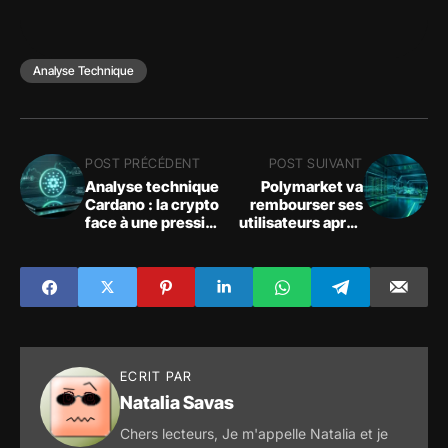
Analyse Technique
POST PRÉCÉDENT
POST SUIVANT
Analyse technique
Polymarket va
Cardano : la crypto
rembourser ses
face à une pression
utilisateurs après
vendeuse
une attaque
frontend à 3
millions $
ECRIT PAR
Natalia Savas
Chers lecteurs, Je m'appelle Natalia et je