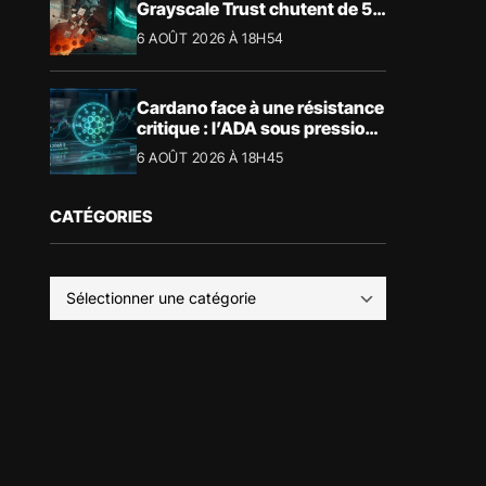
Grayscale Trust chutent de 55
% suite aux rachats
6 AOÛT 2026 À 18H54
Cardano face à une résistance
critique : l’ADA sous pression
technique
6 AOÛT 2026 À 18H45
CATÉGORIES