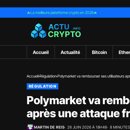
🔥La meilleure plateforme crypto en 2026🔥
Accueil
Actualité
Bitcoin
Ethe
Accueil
Régulation
Polymarket va rembourser ses utilisateurs apr
RÉGULATION
Polymarket va rembo
après une attaque fr
MARTIN DE REIS
26 JUIN 2026 À 18H48
8 MINUTES