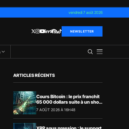
vendredi 7 août 2026
NEWSLETTER
s
ARTICLES RÉCENTS
Cours Bitcoin : le prix franchit
65 000 dollars suite à un short
squeeze massif
7 AOÛT 2026 À 16H48
XRP sous pression : le support