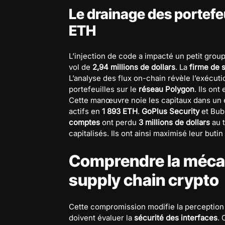
Le drainage des portefeu
ETH
L’injection de code a impacté un petit grou
vol de
2,94 millions de dollars
. La
firme de 
L’analyse des flux on-chain révèle l’exécut
portefeuilles sur le
réseau Polygon
. Ils on
Cette manœuvre noie les capitaux dans un é
actifs en
1 893 ETH
.
GoPlus Security
et Bub
comptes
ont perdu
3 millions de dollars
au t
capitalisés. Ils ont ainsi maximisé leur butin 
Comprendre la mécan
supply chain crypto
Cette compromission modifie la perception
doivent évaluer la
sécurité des interfaces
. 