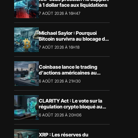
à 1 dollar face aux liquidations
7 AOÛT 2026 À 16H47
Michael Saylor : Pourquoi
Bitcoin survivra au blocage du
CLARITY Act
7 AOÛT 2026 À 16H18
Coinbase lance le trading
d’actions américaines au
Royaume-Uni
6 AOÛT 2026 À 21H30
CLARITY Act : Le vote sur la
régulation crypto bloqué au
Sénat américain
6 AOÛT 2026 À 20H06
XRP : Les réserves du