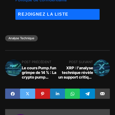
Analyse Technique
POST PRÉCÉDENT
POST SUIVANT
Le cours Pump.fun
XRP : l'analyse
grimpe de 14 % : La
technique révèle
crypto pump
un support critique
résiste à la macro
sous pression