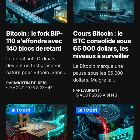
Bitcoin : le fork BIP-
Cours Bitcoin : le
110 s’effondre avec
BTC consolide sous
140 blocs de retard
65 000 dollars, les
niveaux à surveiller
Le débat anti-Ordinals
devient un test grandeur
Le Bitcoin marque une
nature pour Bitcoin. Sans
pause sous les 65 000
le...
dollars. Malgré la...
PAR
MARTIN DE REIS
9 AOÛT 2026 À 23H47
PAR
LAURENT
9 AOÛT 2026 À 9H43
BITCOIN
BITCOIN