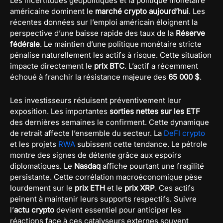
Les incertitudes géopolitiques et la politique monétaire
américaine dominent le
marché crypto aujourd’hui
. Les
récentes données sur l’emploi américain éloignent la
perspective d’une baisse rapide des taux de la
Réserve
fédérale
. Le maintien d’une politique monétaire stricte
pénalise naturellement les actifs à risque. Cette situation
impacte directement le
prix BTC
. L’actif a récemment
échoué à franchir la résistance majeure des
65 000 $
.
Les investisseurs réduisent préventivement leur
exposition. Les importantes
sorties nettes sur les ETF
des dernières semaines le confirment. Cette dynamique
de retrait affecte l’ensemble du secteur. La
DeFI crypto
et les projets
RWA
subissent cette tendance. Le pétrole
montre des signes de détente grâce aux espoirs
diplomatiques. Le
Nasdaq
affiche pourtant une fragilité
persistante. Cette corrélation macroéconomique pèse
lourdement sur le
prix ETH
et le
prix XRP
. Ces actifs
peinent à maintenir leurs supports respectifs. Suivre
l’
actu crypto
devient essentiel pour anticiper les
réactions face à ces catalyseurs externes souvent