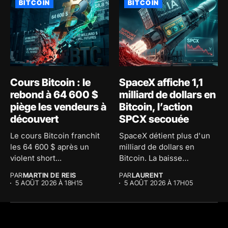
BITCOIN
BITCOIN
Cours Bitcoin : le
SpaceX affiche 1,1
rebond à 64 600 $
milliard de dollars en
piège les vendeurs à
Bitcoin, l’action
découvert
SPCX secouée
Le cours Bitcoin franchit
SpaceX détient plus d'un
les 64 600 $ après un
milliard de dollars en
violent short...
Bitcoin. La baisse
comptable...
PAR
MARTIN DE REIS
PAR
LAURENT
5 AOÛT 2026 À 18H15
5 AOÛT 2026 À 17H05