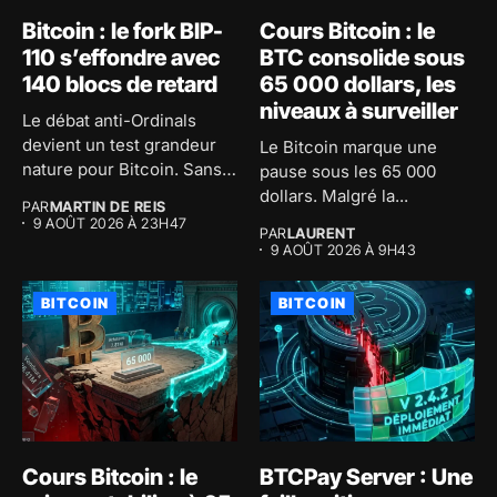
Bitcoin : le fork BIP-
Cours Bitcoin : le
110 s’effondre avec
BTC consolide sous
140 blocs de retard
65 000 dollars, les
niveaux à surveiller
Le débat anti-Ordinals
devient un test grandeur
Le Bitcoin marque une
nature pour Bitcoin. Sans
pause sous les 65 000
le...
dollars. Malgré la...
PAR
MARTIN DE REIS
9 AOÛT 2026 À 23H47
PAR
LAURENT
9 AOÛT 2026 À 9H43
BITCOIN
BITCOIN
Cours Bitcoin : le
BTCPay Server : Une