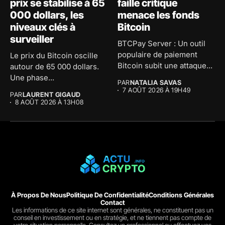
prix se stabilise à 65
faille critique
000 dollars, les
menace les fonds
niveaux clés à
Bitcoin
surveiller
BTCPay Server : Un outil
populaire de paiement
Le prix du Bitcoin oscille
Bitcoin subit une attaque...
autour de 65 000 dollars.
Une phase...
PAR
NATALIA SAVAS
7 AOÛT 2026 À 19H49
PAR
LAURENT GIGAUD
8 AOÛT 2026 À 13H08
À Propos De Nous
Politique De Confidentialité
Conditions Générales
Contact
Les informations de ce site internet sont générales, ne constituent pas un
conseil en investissement ou en stratégie, et ne tiennent pas compte de