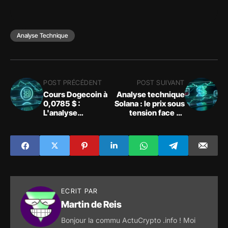
Analyse Technique
POST PRÉCÉDENT
POST SUIVANT
Cours Dogecoin à
Analyse technique
0,0785 $ :
Solana : le prix sous
L'analyse
tension face au
technique d'une
recul du marché
crypto sous
crypto
pression
ECRIT PAR
Martin de Reis
Bonjour la commu ActuCrypto .info ! Moi