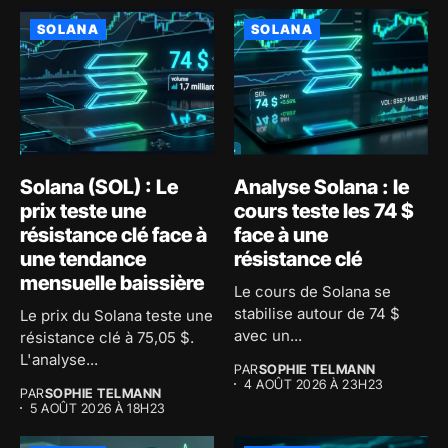
SOLANA
SOLANA
Solana (SOL) : Le
Analyse Solana : le
prix teste une
cours teste les 74 $
résistance clé face à
face à une
une tendance
résistance clé
mensuelle baissière
Le cours de Solana se
stabilise autour de 74 $
Le prix du Solana teste une
avec un...
résistance clé à 75,05 $.
L'analyse...
PAR
SOPHIE TELMANN
4 AOÛT 2026 À 23H23
PAR
SOPHIE TELMANN
5 AOÛT 2026 À 18H23