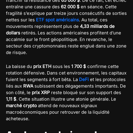
franchir la résistance des
65 000 $
. De ce fait, cet échec
entraîne une cassure des
62 000 $
en séance. Cette
fragilité s’explique par treize jours consécutifs de sorties
nettes sur les
ETF spot américains
. Au total, ces
mouvements représentent plus de
4,33 milliards de
dollars
retirés. Les actions américaines profitent d’une
accalmie sur le front géopolitique. En revanche, le
secteur des cryptomonnaies reste englué dans une zone
de risque.
La baisse du
prix ETH
sous les
1 700 $
confirme cette
rotation défensive. Dans cet environnement, les capitaux
fuient les segments à fort bêta. La
DeFi
et les protocoles
liés aux
RWA
subissent des dégagements importants. De
son côté, le
prix XRP
reste bloqué sur son support des
1,11 $
. Cette situation illustre une atonie générale. Le
marché crypto
attend de nouveaux signaux
macroéconomiques pour retrouver de la liquidité
acheteuse.