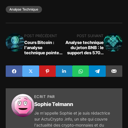
Analyse Technique
POST PRÉCÉDENT
POST SUIVANT
Cours Bitcoin :
Analyse technique
l'analyse
du jeton BNB : le
technique pointe
support des 570 $
un support critique
sous pression face
face aux sorties
au repli crypto
d'ETF
ECRIT PAR
Sophie Telmann
Je m'appelle Sophie et je suis rédactrice
sur ActuCrypto .info, un site qui couvre
l'actualité des crypto-monnaies et du