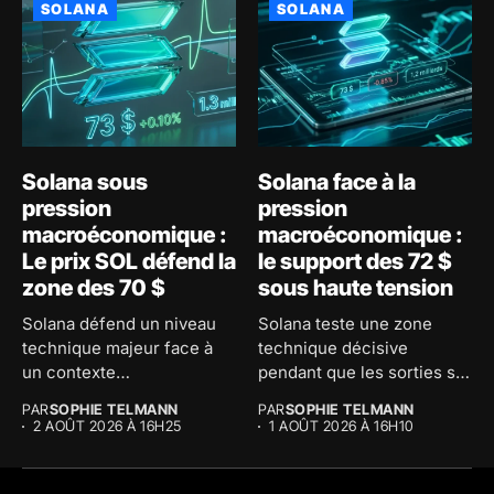
SOLANA
SOLANA
Solana sous
Solana face à la
pression
pression
macroéconomique :
macroéconomique :
Le prix SOL défend la
le support des 72 $
zone des 70 $
sous haute tension
Solana défend un niveau
Solana teste une zone
technique majeur face à
technique décisive
un contexte
pendant que les sorties sur
macroéconomique
les...
PAR
SOPHIE TELMANN
PAR
SOPHIE TELMANN
tendu....
2 AOÛT 2026 À 16H25
1 AOÛT 2026 À 16H10