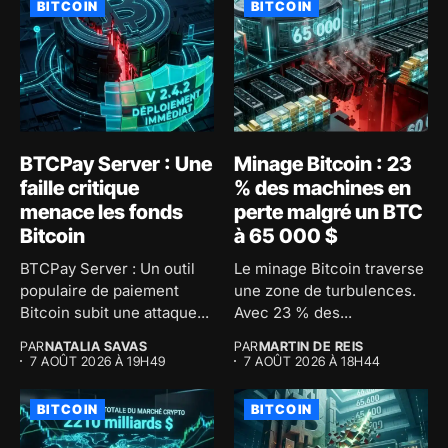
BITCOIN
BITCOIN
BTCPay Server : Une
Minage Bitcoin : 23
faille critique
% des machines en
menace les fonds
perte malgré un BTC
Bitcoin
à 65 000 $
BTCPay Server : Un outil
Le minage Bitcoin traverse
populaire de paiement
une zone de turbulences.
Bitcoin subit une attaque...
Avec 23 % des...
PAR
NATALIA SAVAS
PAR
MARTIN DE REIS
7 AOÛT 2026 À 19H49
7 AOÛT 2026 À 18H44
BITCOIN
BITCOIN