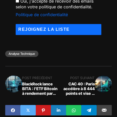
Oui, j'accepte de recevoir des emails
selon votre politique de confidentialité.
Politique de confidentialité
Analyse Technique
POST PRÉCÉDENT
POST SUIVANT
BlackRock lance
CAC 40 : Paris
BITA : l'ETF Bitcoin
accélère à 8 444
à rendement par
points et vise la
options couvertes
résistance des 8
500