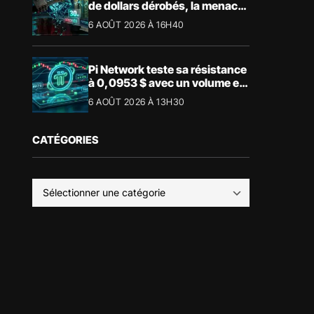
de dollars dérobés, la menace
devient physique
6 AOÛT 2026 À 16H40
Pi Network teste sa résistance
à 0,0953 $ avec un volume en
forte hausse
6 AOÛT 2026 À 13H30
CATÉGORIES