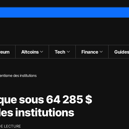
reum
Altcoins
Tech
Finance
Guide
entisme des institutions
oque sous 64 285 $
des institutions
DE LECTURE