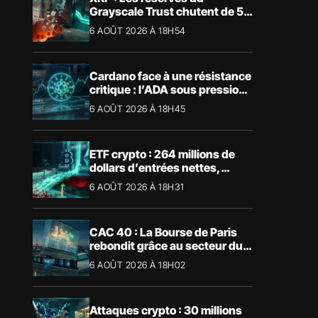
Grayscale Trust chutent de 55
% suite aux rachats
6 AOÛT 2026 À 18H54
Cardano face à une résistance
critique : l’ADA sous pression
technique
6 AOÛT 2026 À 18H45
ETF crypto : 264 millions de
dollars d’entrées nettes,
Bitcoin et Ethereum dominent
6 AOÛT 2026 À 18H31
CAC 40 : La Bourse de Paris
rebondit grâce au secteur du
luxe
6 AOÛT 2026 À 18H02
Attaques crypto : 30 millions