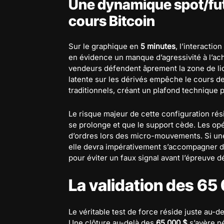
Une dynamique spot/fut
cours Bitcoin
Sur le graphique en
5 minutes
, l’interacti
en évidence un manque d’agressivité à l’ach
vendeurs défendent âprement la zone de liq
latente sur les dérivés empêche le cours de
traditionnels, créant un plafond technique pe
Le risque majeur de cette configuration rés
se prolonge et que le support cède. Les opé
d’ordres lors des micro-mouvements. Si une
elle devra impérativement s’accompagner d
pour éviter un faux signal avant l’épreuve 
La validation des 6
Le véritable test de force réside juste au-d
Une clôture au-delà des
65 000 $
s’avère né