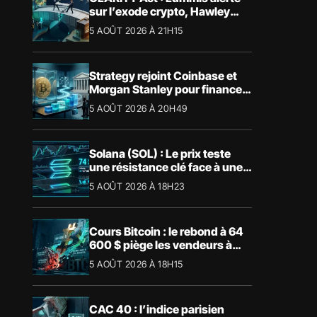
sur l’exode crypto, Hawley
bloque le vote
5 AOÛT 2026 À 21H15
Strategy rejoint Coinbase et
Morgan Stanley pour financer
les Trump Accounts
5 AOÛT 2026 À 20H49
Solana (SOL) : Le prix teste
une résistance clé face à une
tendance mensuelle baissière
5 AOÛT 2026 À 18H23
Cours Bitcoin : le rebond à 64
600 $ piège les vendeurs à
découvert
5 AOÛT 2026 À 18H15
CAC 40 : l’indice parisien