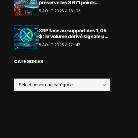
préserve les 8 671 points
malgré le recul du luxe
5 AOÛT 2026 À 18H05
XRP face au support des 1,05
$ : le volume dérivé signale un
risque de volatilité
5 AOÛT 2026 À 17H47
CATÉGORIES