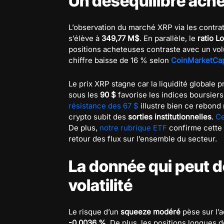
Un déséquilibre ache
L’observation du marché XRP via les contrat
s’élève à
349,77 M$
. En parallèle, le
ratio L
positions acheteuses contraste avec un v
chiffre baisse de 16 % selon
CoinMarketCa
Le prix XRP stagne car la liquidité globale 
sous les
90 $
favorise les indices boursiers.
résistance des 67 $
illustre bien ce rebon
crypto subit des
sorties institutionnelles
.
Ce
De plus,
notre rubrique ETF
confirme cette
retour des flux sur l’ensemble du secteur.
La donnée qui peut d
volatilité
Le risque d’un
squeeze modéré
pèse sur l’
-0,0036 %
. De plus, les positions longues