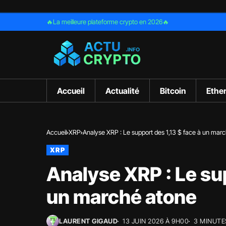
🔥La meilleure plateforme crypto en 2026🔥
Accueil
Actualité
Bitcoin
Ethe
Accueil
XRP
Analyse XRP : Le support des 1,13 $ face à un mar
XRP
Analyse XRP : Le sup
un marché atone
LAURENT GIGAUD
13 JUIN 2026 À 9H00
3 MINUTE