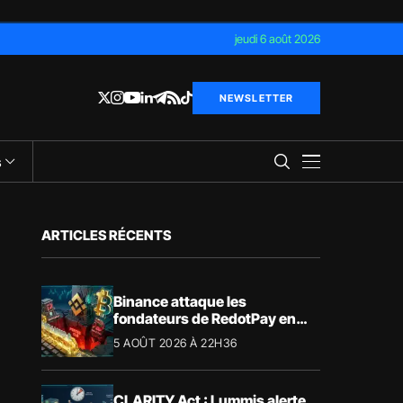
jeudi 6 août 2026
NEWSLETTER
s
ARTICLES RÉCENTS
Binance attaque les
fondateurs de RedotPay en
justice pour 472,8 millions de
5 AOÛT 2026 À 22H36
dollars
CLARITY Act : Lummis alerte