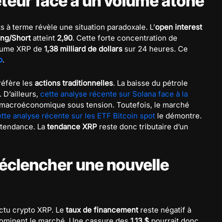
teur face à un volume atone
s à terme révèle une situation paradoxale. L’
open interest
ong/Short
atteint
2,90
. Cette forte concentration de
olume XRP de
1,38 milliard de dollars
sur 24 heures. Ce
p
.
préfère les
actions traditionnelles
. La baisse du pétrole
 D’ailleurs,
cette analyse récente sur Solana face à la
d macroéconomique sous tension. Toutefois, le marché
tte analyse récente sur les ETF Bitcoin spot
le démontre.
 tendance. La
tendance XRP
reste donc tributaire d’un
éclencher une nouvelle
actu crypto XRP. Le
taux de financement
reste négatif à
 dominent le marché. Une cassure des
1,13 $
pourrait donc