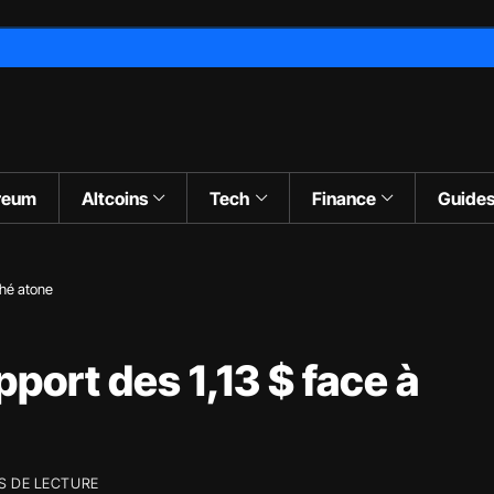
reum
Altcoins
Tech
Finance
Guide
ché atone
port des 1,13 $ face à
S DE LECTURE