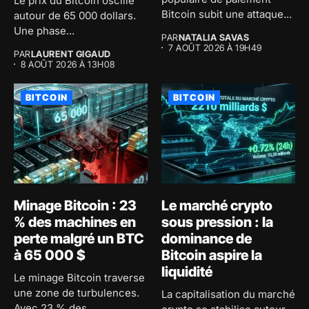
Le prix du Bitcoin oscille
Bitcoin subit une attaque...
autour de 65 000 dollars.
Une phase...
PAR
NATALIA SAVAS
7 AOÛT 2026 À 19H49
PAR
LAURENT GIGAUD
8 AOÛT 2026 À 13H08
BITCOIN
BITCOIN
Minage Bitcoin : 23
Le marché crypto
% des machines en
sous pression : la
perte malgré un BTC
dominance de
à 65 000 $
Bitcoin aspire la
liquidité
Le minage Bitcoin traverse
une zone de turbulences.
La capitalisation du marché
Avec 23 % des...