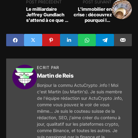
POST PRÉCÉDENT
POST SUIVANT
Le milliardaire
L'immobilier en
Jeffrey Gundlach
crise : découvrez
s'attend à ce que la
pourquoi les
Fed relève ses taux
ventes de
la semaine
logements neufs
prochaine - "Ce
sont en chute libre
serait la dernière
hausse"
ECRIT PAR
Martin de Reis
Bonjour la commu ActuCrypto .info ! Moi
c'est Martin (ou Martin's). Je suis membre
de l'équipe rédaction sur ActuCrypto .info,
comme vous pouvez le voir de vous
même... Je suis le couteau suisse de la
rédaction, SEO, j'aime créer du contenu à
jour, qualitatif sur les plateformes crypto,
comme Binance, et toutes les autres. Je
suis passionné par la finance et la