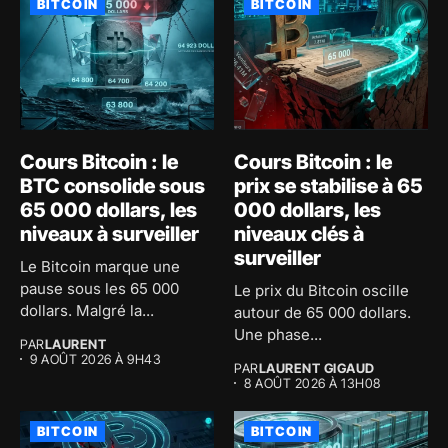
BITCOIN
BITCOIN
Cours Bitcoin : le
Cours Bitcoin : le
BTC consolide sous
prix se stabilise à 65
65 000 dollars, les
000 dollars, les
niveaux à surveiller
niveaux clés à
surveiller
Le Bitcoin marque une
pause sous les 65 000
Le prix du Bitcoin oscille
dollars. Malgré la...
autour de 65 000 dollars.
Une phase...
PAR
LAURENT
9 AOÛT 2026 À 9H43
PAR
LAURENT GIGAUD
8 AOÛT 2026 À 13H08
BITCOIN
BITCOIN