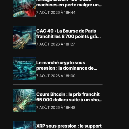
machines en perte malgré un
BTC à 65 000 $
7 AOÛT 2026 À 18H44
CAC 40 : La Bourse de Paris
franchit les 8 700 points grâce
à la tech
7 AOÛT 2026 À 18H27
Le marché crypto sous
pression : la dominance de
Bitcoin aspire la liquidité
7 AOÛT 2026 À 18H00
Cours Bitcoin : le prix franchit
65 000 dollars suite à un short
squeeze massif
7 AOÛT 2026 À 16H48
XRP sous pression : le support