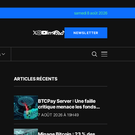
samedi 8 août 2026
NEWSLETTER
s
ARTICLES RÉCENTS
BTCPay Server : Une faille
critique menace les fonds
Bitcoin
7 AOÛT 2026 À 19H49
Minage Bitcoin : 23 % des