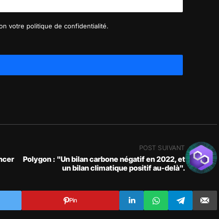
n votre politique de confidentialité.
POST SUIVANT
ncer
Polygon : "Un bilan carbone négatif en 2022, et
un bilan climatique positif au-delà".
Pin