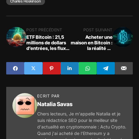
Charles Hoskinson
POST PRÉCÉDENT
POST SUIVANT
ETF Bitcoin : 21,5
Acheter une
millions de dollars
maison en Bitcoin :
d’entrées, les flux
la réalité de
crypto repassent
l'immobilier crypto
dans le vert
en France
ECRIT PAR
Natalia Savas
Chers lecteurs, Je m'appelle Natalia et je
suis rédactrice SEO pour le meilleur site
d'actualité en cryptomonnaie : Actu Crypto.
Quand j'ai acheté de l'Ethereum y a