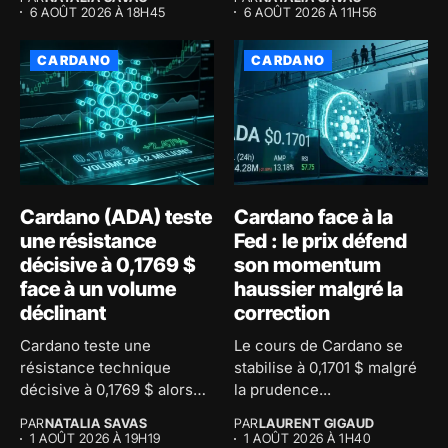
6 AOÛT 2026 À 18H45
6 AOÛT 2026 À 11H56
CARDANO
CARDANO
Cardano (ADA) teste
Cardano face à la
une résistance
Fed : le prix défend
décisive à 0,1769 $
son momentum
face à un volume
haussier malgré la
déclinant
correction
Cardano teste une
Le cours de Cardano se
résistance technique
stabilise à 0,1701 $ malgré
décisive à 0,1769 $ alors
la prudence...
que le...
PAR
NATALIA SAVAS
PAR
LAURENT GIGAUD
1 AOÛT 2026 À 19H19
1 AOÛT 2026 À 1H40