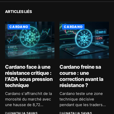
ARTICLES LIÉS
CARDANO
CARDANO
Cardano face à une
Cardano freine sa
résistance critique :
course : une
l’ADA sous pression
correction avant la
technique
résistance ?
Cardano s'affranchit de la
Cardano teste une zone
morosité du marché avec
technique décisive
une hausse de 8,72...
pendant que les traders
accumulent des...
PAR
NATALIA SAVAS
PAR
NATALIA SAVAS