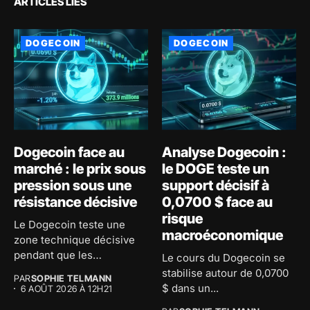
ARTICLES LIÉS
DOGECOIN
DOGECOIN
Dogecoin face au
Analyse Dogecoin :
marché : le prix sous
le DOGE teste un
pression sous une
support décisif à
résistance décisive
0,0700 $ face au
risque
Le Dogecoin teste une
macroéconomique
zone technique décisive
pendant que les
Le cours du Dogecoin se
investisseurs
stabilise autour de 0,0700
PAR
SOPHIE TELMANN
accumulent...
$ dans un...
6 AOÛT 2026 À 12H21