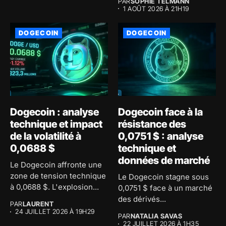
PAR
SOPHIE TELMANN
1 AOÛT 2026 À 21H19
DOGECOIN
DOGECOIN
Dogecoin : analyse
Dogecoin face à la
technique et impact
résistance des
de la volatilité à
0,0751 $ : analyse
0,0688 $
technique et
données de marché
Le Dogecoin affronte une
zone de tension technique
Le Dogecoin stagne sous
à 0,0688 $. L'explosion...
0,0751 $ face à un marché
des dérivés...
PAR
LAURENT
24 JUILLET 2026 À 19H29
PAR
NATALIA SAVAS
22 JUILLET 2026 À 1H35