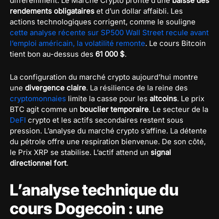
différemment. Le Marché Crypto profite d’une
baisse des
rendements obligataires
et d’un dollar affaibli. Les
actions technologiques corrigent, comme le souligne
cette analyse récente sur SP500 Wall Street recule avant
l’emploi américain, la volatilité remonte
. Le cours Bitcoin
tient bon au-dessus des
61 000 $
.
La configuration du marché crypto aujourd’hui montre
une
divergence claire
. La résilience de la reine des
cryptomonnaies
limite la casse pour les
altcoins
. Le prix
BTC agit comme un
bouclier temporaire
. Le secteur de la
DeFI
crypto et les actifs secondaires restent sous
pression. L’analyse du marché crypto s’affine. La détente
du pétrole offre une respiration bienvenue. De son côté,
le Prix XRP se stabilise. L’actif attend un
signal
directionnel fort
.
L’analyse technique du
cours Dogecoin : une