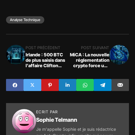
Analyse Technique
POST PRÉCÉDENT
POST SUIVANT
Irlande : 500 BTC
MiCA : La nouvelle
de plus saisis dans
réglementation
l'affaire Clifton
crypto force une
Collins, 4500 BTC
restructuration
manquent encore
brutale du marché
européen
ECRIT PAR
Sophie Telmann
Je m'appelle Sophie et je suis rédactrice