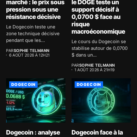
marché : le prix sous
le DOGE teste un
pression sous une
support décisif à
résistance décisive
0,0700 $ face au
risque
Le Dogecoin teste une
macroéconomique
zone technique décisive
pendant que les
Le cours du Dogecoin se
investisseurs
stabilise autour de 0,0700
PAR
SOPHIE TELMANN
accumulent...
$ dans un...
6 AOÛT 2026 À 12H21
PAR
SOPHIE TELMANN
1 AOÛT 2026 À 21H19
DOGECOIN
DOGECOIN
Dogecoin : analyse
Dogecoin face à la