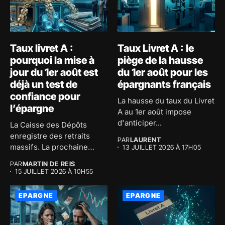
Taux livret A :
Taux Livret A : le
pourquoi la mise à
piège de la hausse
jour du 1er août est
du 1er août pour les
déjà un test de
épargnants français
confiance pour
La hausse du taux du Livret
l’épargne
A au 1er août impose
d'anticiper...
La Caisse des Dépôts
enregistre des retraits
PAR
LAURENT
massifs. La prochaine
13 JUILLET 2026 À 17H05
révision du...
PAR
MARTIN DE REIS
15 JUILLET 2026 À 10H55
EPARGNE
EPARGNE