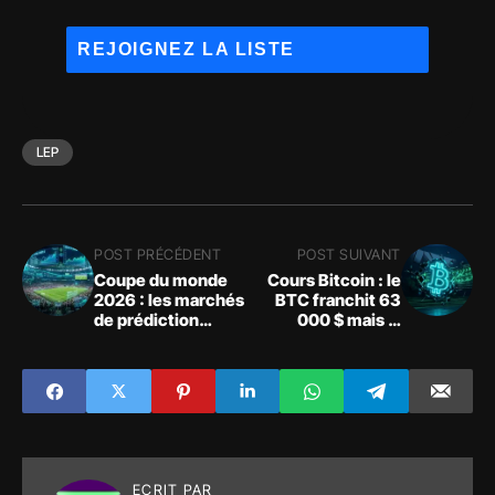
LEP
POST PRÉCÉDENT
POST SUIVANT
Coupe du monde
Cours Bitcoin : le
2026 : les marchés
BTC franchit 63
de prédiction
000 $ mais la
explosent à 5,6
liquidité bloque la
milliards $
reprise
ECRIT PAR