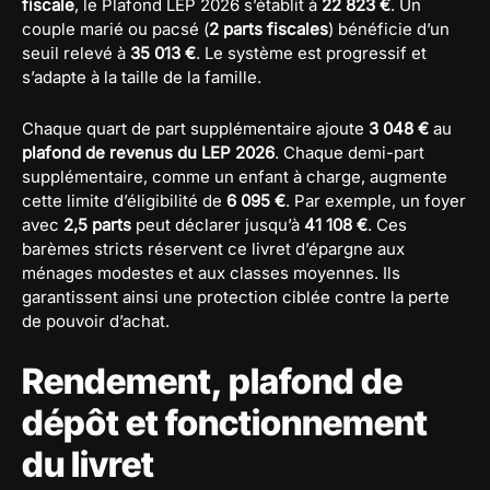
fiscale
, le Plafond LEP 2026 s’établit à
22 823 €
. Un
couple marié ou pacsé (
2 parts fiscales
) bénéficie d’un
seuil relevé à
35 013 €
. Le système est progressif et
s’adapte à la taille de la famille.
Chaque quart de part supplémentaire ajoute
3 048 €
au
plafond de revenus du LEP 2026
. Chaque demi-part
supplémentaire, comme un enfant à charge, augmente
cette limite d’éligibilité de
6 095 €
. Par exemple, un foyer
avec
2,5 parts
peut déclarer jusqu’à
41 108 €
. Ces
barèmes stricts réservent ce livret d’épargne aux
ménages modestes et aux classes moyennes. Ils
garantissent ainsi une protection ciblée contre la perte
de pouvoir d’achat.
Rendement, plafond de
dépôt et fonctionnement
du livret