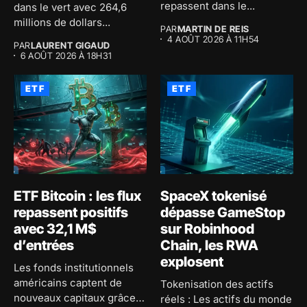
repassent dans le...
dans le vert avec 264,6
millions de dollars...
PAR
MARTIN DE REIS
4 AOÛT 2026 À 11H54
PAR
LAURENT GIGAUD
6 AOÛT 2026 À 18H31
ETF
ETF
ETF Bitcoin : les flux
SpaceX tokenisé
repassent positifs
dépasse GameStop
avec 32,1 M$
sur Robinhood
d’entrées
Chain, les RWA
explosent
Les fonds institutionnels
américains captent de
Tokenisation des actifs
nouveaux capitaux grâce à
réels : Les actifs du monde