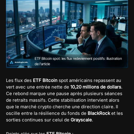
ETF Bitcoin spot: les flux redeviennent positifs: illustration
de l'article
Les flux des
ETF Bitcoin
spot américains repassent au
vert avec une entrée nette de
10,20 millions de dollars
.
Ce rebond marque une pause après plusieurs séances
de retraits massifs. Cette stabilisation intervient alors
que le marché crypto cherche une direction claire. Il
oscille entre la résilience du fonds de
BlackRock
et les
sorties continues sur celui de
Grayscale
.
Points clés sur les
ETF Bitcoin
: