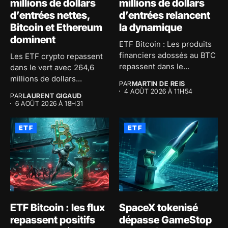
millions de dollars
millions de dollars
d’entrées nettes,
d’entrées relancent
Bitcoin et Ethereum
la dynamique
dominent
ETF Bitcoin : Les produits
financiers adossés au BTC
Les ETF crypto repassent
repassent dans le...
dans le vert avec 264,6
millions de dollars...
PAR
MARTIN DE REIS
4 AOÛT 2026 À 11H54
PAR
LAURENT GIGAUD
6 AOÛT 2026 À 18H31
ETF
ETF
ETF Bitcoin : les flux
SpaceX tokenisé
repassent positifs
dépasse GameStop