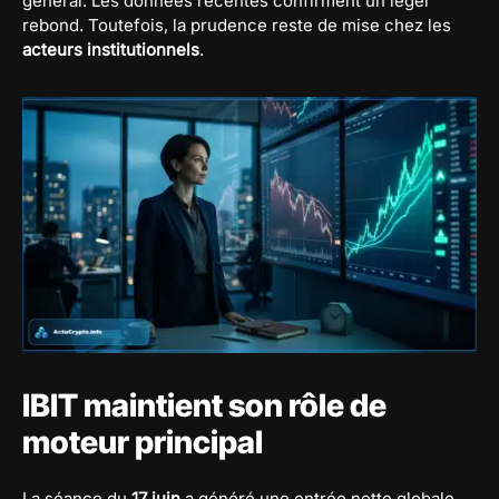
général. Les données récentes confirment un léger
rebond. Toutefois, la prudence reste de mise chez les
acteurs institutionnels
.
IBIT maintient son rôle de
moteur principal
La séance du
17 juin
a généré une entrée nette globale