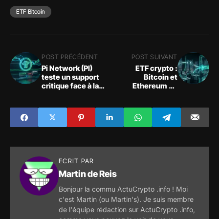
ETF Bitcoin
POST PRÉCÉDENT
POST SUIVANT
Pi Network (PI)
ETF crypto :
teste un support
Bitcoin et
critique face à la
Ethereum en
frustration
sorties, Solana et
communautaire
HYPE attirent les
capitaux
ECRIT PAR
Martin de Reis
Bonjour la commu ActuCrypto .info ! Moi
c'est Martin (ou Martin's). Je suis membre
de l'équipe rédaction sur ActuCrypto .info,