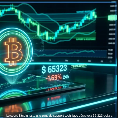
Le cours Bitcoin teste une zone de support technique décisive à 65 323 dollars.