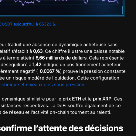
CUSDT aujourd’hui à 65323 $.
aleur traduit une absence de dynamique acheteuse sans
atif s’établit à
0,63
. Ce chiffre illustre une baisse notable
s à terme atteint
6,66 milliards de dollars
. Cela représente
t déséquilibré à
1,42
indique un positionnement acheteur
gèrement négatif (
-0,0067 %
) prouve la pression constante
ée un risque modéré de liquidation. Cette configuration
technique et niveaux clés sous pression
.
 dynamique similaire pour le
prix ETH
et le
prix XRP
. Ces
résistances respectives. La DeFi souffre également de ce
s de réseau et l’activité on-chain tournent au ralenti.
onfirme l’attente des décisions