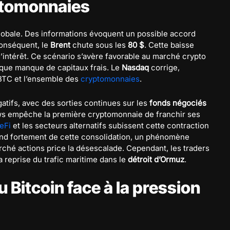
ptomonnaies
globale. Des informations évoquent un possible accord
conséquent, le
Brent
chute sous les
80 $
. Cette baisse
x d’intérêt. Ce scénario s’avère favorable au marché crypto
risque manque de capitaux frais. Le
Nasdaq
corrige,
 BTC et l’ensemble des
cryptomonnaies
.
égatifs, avec des sorties continues sur les
fonds négociés
s empêche la première cryptomonnaie de franchir ses
eFi
et les secteurs alternatifs subissent cette contraction
épend fortement de cette consolidation, un phénomène
rché actions price la désescalade. Cependant, les traders
 reprise du trafic maritime dans le
détroit d’Ormuz
.
 Bitcoin face à la pression