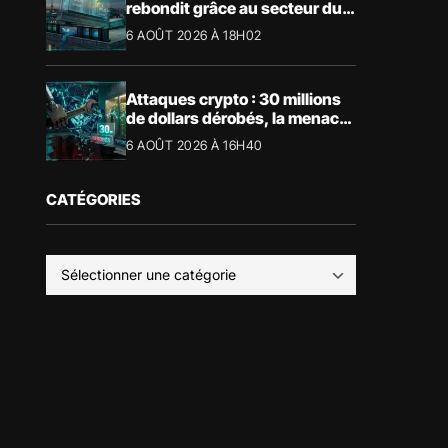
rebondit grâce au secteur du
luxe
6 AOÛT 2026 À 18H02
Attaques crypto : 30 millions
de dollars dérobés, la menace
devient physique
6 AOÛT 2026 À 16H40
CATÉGORIES