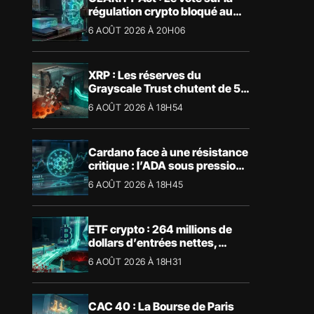
régulation crypto bloqué au
Sénat américain
6 AOÛT 2026 À 20H06
XRP : Les réserves du
Grayscale Trust chutent de 55
% suite aux rachats
6 AOÛT 2026 À 18H54
Cardano face à une résistance
critique : l’ADA sous pression
technique
6 AOÛT 2026 À 18H45
ETF crypto : 264 millions de
dollars d’entrées nettes,
Bitcoin et Ethereum dominent
6 AOÛT 2026 À 18H31
CAC 40 : La Bourse de Paris