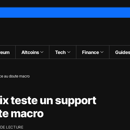
reum
Altcoins
Tech
Finance
Guide
face au doute macro
rix teste un support
ute macro
 DE LECTURE