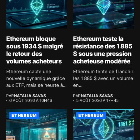
Ethereum bloque
Ethereum teste la
sous 1934 $ malgré
résistance des 1 885
le retour des
$ sous une pression
volumes acheteurs
acheteuse modérée
Ethereum capte une
Ethereum tente de franchir
nouvelle dynamique grâce
les 1 885 $ avec un volume
aux ETF, mais se heurte à...
en...
PAR
NATALIA SAVAS
PAR
NATALIA SAVAS
6 AOÛT 2026 À 10H46
5 AOÛT 2026 À 17H45
ETHEREUM
ETHEREUM