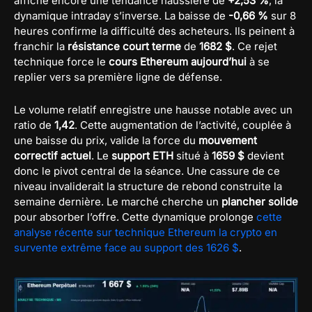
affiche encore une tendance haussière de
+2,53 %
, la
dynamique intraday s’inverse. La baisse de
-0,66 %
sur 8
heures confirme la difficulté des acheteurs. Ils peinent à
franchir la
résistance court terme
de
1682 $
. Ce rejet
technique force le
cours Ethereum aujourd’hui
à se
replier vers sa première ligne de défense.
Le volume relatif enregistre une hausse notable avec un
ratio de
1,42
. Cette augmentation de l’activité, couplée à
une baisse du prix, valide la force du
mouvement
correctif actuel
. Le
support ETH
situé à
1659 $
devient
donc le pivot central de la séance. Une cassure de ce
niveau invaliderait la structure de rebond construite la
semaine dernière. Le marché cherche un
plancher solide
pour absorber l’offre. Cette dynamique prolonge
cette
analyse récente sur technique Ethereum la crypto en
survente extrême face au support des 1626 $
.