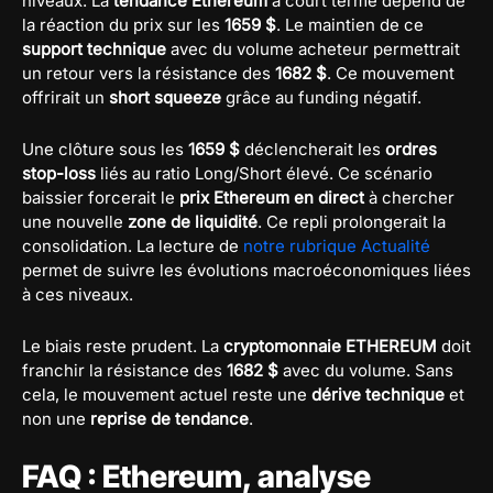
niveaux. La
tendance Ethereum
à court terme dépend de
la réaction du prix sur les
1659 $
. Le maintien de ce
support technique
avec du volume acheteur permettrait
un retour vers la résistance des
1682 $
. Ce mouvement
offrirait un
short squeeze
grâce au funding négatif.
Une clôture sous les
1659 $
déclencherait les
ordres
stop-loss
liés au ratio Long/Short élevé. Ce scénario
baissier forcerait le
prix Ethereum en direct
à chercher
une nouvelle
zone de liquidité
. Ce repli prolongerait la
consolidation. La lecture de
notre rubrique Actualité
permet de suivre les évolutions macroéconomiques liées
à ces niveaux.
Le biais reste prudent. La
cryptomonnaie ETHEREUM
doit
franchir la résistance des
1682 $
avec du volume. Sans
cela, le mouvement actuel reste une
dérive technique
et
non une
reprise de tendance
.
FAQ : Ethereum, analyse