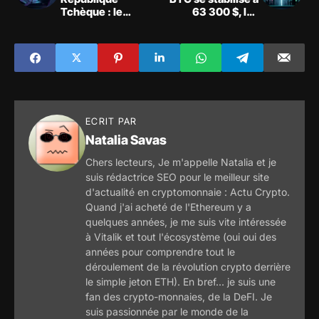
Tchèque : le
63 300 $, les
marché de
marchés dérivés
prédiction donne
sous haute tension
les Sud-Coréens
outsiders
ECRIT PAR
Natalia Savas
Chers lecteurs, Je m'appelle Natalia et je
suis rédactrice SEO pour le meilleur site
d'actualité en cryptomonnaie : Actu Crypto.
Quand j'ai acheté de l'Ethereum y a
quelques années, je me suis vite intéressée
à Vitalik et tout l'écosystème (oui oui des
années pour comprendre tout le
déroulement de la révolution crypto derrière
le simple jeton ETH). En bref... je suis une
fan des crypto-monnaies, de la DeFI. Je
suis passionnée par le monde de la