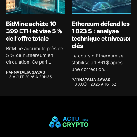
BitMine achète 10
Ethereum défend les
399 ETH et vise 5 %
1 823 $ : analyse
de l’offre totale
technique et niveaux
clés
BitMine accumule près de
5 % de l'Ethereum en
Le cours d'Ethereum se
circulation. Ce pari...
stabilise à 1 861 $ après
une correction...
PAR
NATALIA SAVAS
3 AOÛT 2026 À 20H35
PAR
NATALIA SAVAS
3 AOÛT 2026 À 16H52