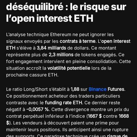
déséquilibré : le risque sur
l’open interest ETH
L’analyse technique Ethereum ne peut ignorer les
signaux envoyés par les
contrats à terme
. L’
open interest
ETH
s’élève à
3,84 milliards
de dollars. Ce montant
représente plus de
2,3 millions
de tokens engagés. Ce
fort engagement intervient en pleine consolidation. Cette
situation accroît la
volatilité potentielle
lors de la
prochaine cassure ETH.
Le ratio Long/Short s’établit à
1,88
sur
Binance
Futures
.
Ce positionnement acheteur des traders particuliers
contraste avec le
funding rate ETH
. Ce dernier reste
négatif à
-0,0057 %
. Cette divergence montre un prix du
contrat perpétuel inférieur à l’indice (
1667 $
contre
1668
$
). Les vendeurs à découvert paient une prime pour
maintenir leurs positions. Ils anticipent ainsi une rupture
des supports. Ce paradoxe technique crée un
risque de