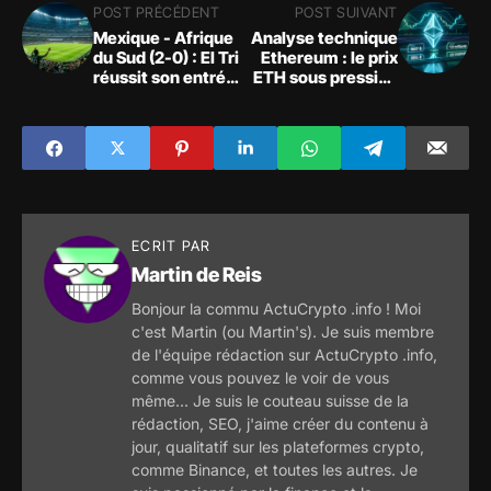
POST PRÉCÉDENT
POST SUIVANT
Mexique - Afrique
Analyse technique
du Sud (2-0) : El Tri
Ethereum : le prix
réussit son entrée
ETH sous pression
en Coupe du
à 1667 $
monde
ECRIT PAR
Martin de Reis
Bonjour la commu ActuCrypto .info ! Moi
c'est Martin (ou Martin's). Je suis membre
de l'équipe rédaction sur ActuCrypto .info,
comme vous pouvez le voir de vous
même... Je suis le couteau suisse de la
rédaction, SEO, j'aime créer du contenu à
jour, qualitatif sur les plateformes crypto,
comme Binance, et toutes les autres. Je