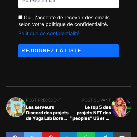
Oui, j'accepte de recevoir des emails
selon votre politique de confidentialité.
Politique de confidentialité
POST PRÉCÉDENT
POST SUIVANT
Les serveurs
Le top 5 des
Discord des projets
projets NFT des
de Yuga Lab Bored
"peoples" US et ce
Ape Yacht Club
n'est pas un franc
(BAYC) et
succès pour eux
Otherside