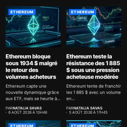
ETHEREUM
ETHEREUM
Ethereum bloque
Ethereum teste la
sous 1934 $ malgré
résistance des 1 885
le retour des
$ sous une pression
volumes acheteurs
acheteuse modérée
Ethereum capte une
Ethereum tente de franchir
nouvelle dynamique grâce
les 1 885 $ avec un volume
aux ETF, mais se heurte à...
en...
PAR
NATALIA SAVAS
PAR
NATALIA SAVAS
6 AOÛT 2026 À 10H46
5 AOÛT 2026 À 17H45
ETHEREUM
ETHEREUM