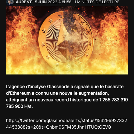
LAURENT
5 JUIN 2022 À 8H58
1 MINUTES DE LECTURE
L’agence d’analyse Glassnode a signalé que le hashrate
d’Ethereum a connu une nouvelle augmentation,
atteignant un nouveau record historique de 1 255 783 319
785 900 H/s.
https://twitter.com/glassnodealerts/status/153296927332
4453888?s=20&t=Qnbm9SFM35JhnHTUQtGEVQ