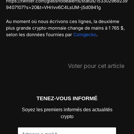
https://twitter.com/glassnodealerts/status/153302969239
9407107?s=20&t=VHrlvv6C4LsUM-j5d0941g
Au moment où nous écrivons ces lignes, la deuxième
plus grande crypto-monnaie change de mains à 1 765 $,
selon les données fournies par
Coingecko
.
Voter pour cet article
TENEZ-VOUS INFORMÉ
Soyez les premiers informés des actualités
crypto