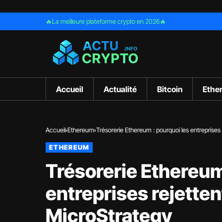
🔥La meilleure plateforme crypto en 2026🔥
Accueil
Actualité
Bitcoin
Ethe
Accueil
Ethereum
Trésorerie Ethereum : pourquoi les entreprises
ETHEREUM
Trésorerie Ethereum
entreprises rejetten
MicroStrategy