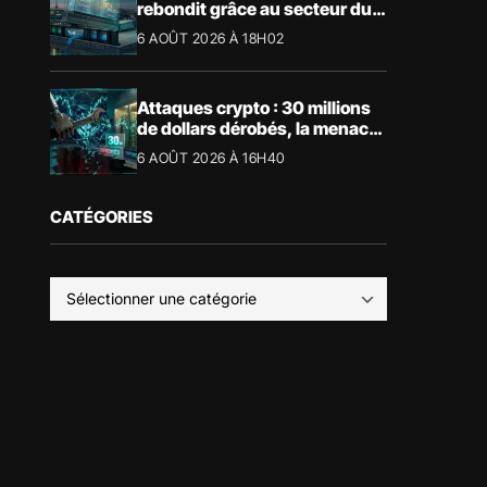
rebondit grâce au secteur du
luxe
6 AOÛT 2026 À 18H02
Attaques crypto : 30 millions
de dollars dérobés, la menace
devient physique
6 AOÛT 2026 À 16H40
CATÉGORIES