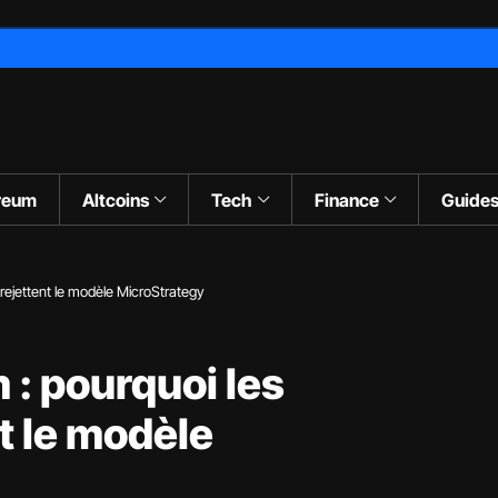
reum
Altcoins
Tech
Finance
Guide
 rejettent le modèle MicroStrategy
 : pourquoi les
t le modèle