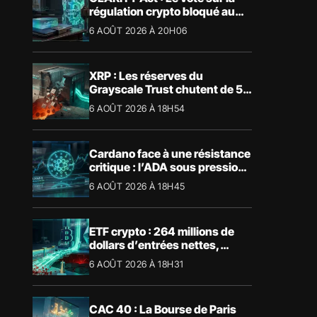
régulation crypto bloqué au
Sénat américain
6 AOÛT 2026 À 20H06
XRP : Les réserves du
Grayscale Trust chutent de 55
% suite aux rachats
6 AOÛT 2026 À 18H54
Cardano face à une résistance
critique : l’ADA sous pression
technique
6 AOÛT 2026 À 18H45
ETF crypto : 264 millions de
dollars d’entrées nettes,
Bitcoin et Ethereum dominent
6 AOÛT 2026 À 18H31
CAC 40 : La Bourse de Paris